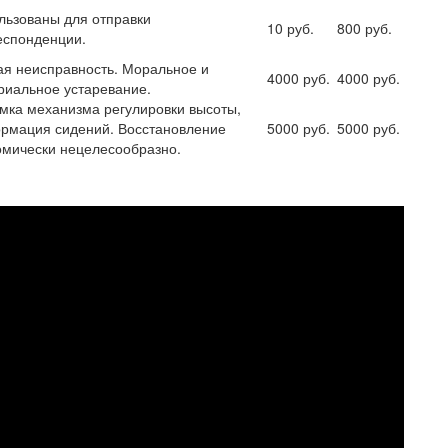
льзованы для отправки
10 руб.
800 руб.
еспонденции.
я неисправность. Моральное и
4000 руб.
4000 руб.
риальное устаревание.
мка механизма регулировки высоты,
рмация сидений. Восстановление
5000 руб.
5000 руб.
омически нецелесообразно.