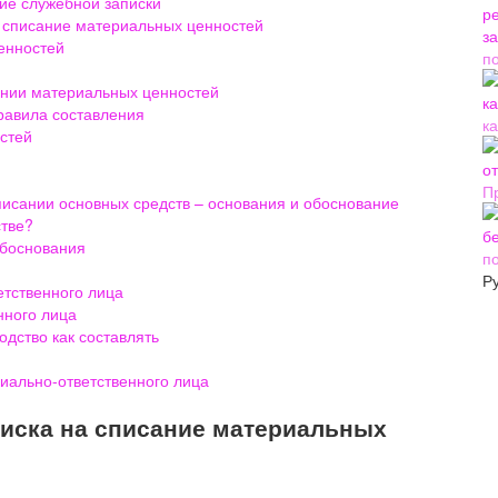
ие служебной записки
а списание материальных ценностей
енностей
п
сании материальных ценностей
равила составления
ка
стей
П
исании основных средств – основания и обоснование
стве?
обоснования
п
Р
етственного лица
нного лица
одство как составлять
иально-ответственного лица
писка на списание материальных