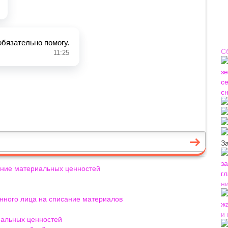
С
З
сание материальных ценностей
н
енного лица на списание материалов
и
иальных ценностей