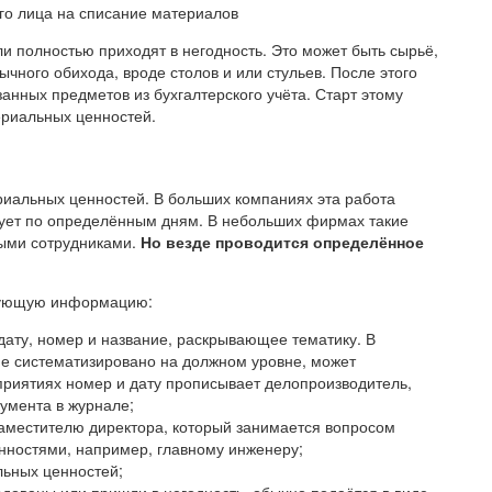
и полностью приходят в негодность. Это может быть сырьё,
ного обихода, вроде столов и или стульев. После этого
нных предметов из бухгалтерского учёта. Старт этому
ериальных ценностей.
риальных ценностей. В больших компаниях эта работа
рует по определённым дням. В небольших фирмах такие
ными сотрудниками.
Но везде проводится определённое
едующую информацию:
дату, номер и название, раскрывающее тематику. В
не систематизировано на должном уровне, может
дприятиях номер и дату прописывает делопроизводитель,
умента в журнале;
заместителю директора, который занимается вопросом
ностями, например, главному инженеру;
льных ценностей;