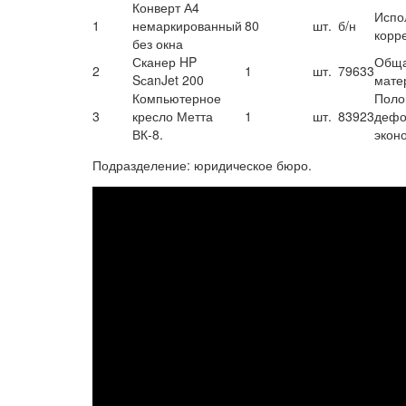
Конверт А4
Испо
1
немаркированный
80
шт.
б/н
корр
без окна
Сканер HP
Обща
2
1
шт.
79633
SсanJet 200
мате
Компьютерное
Поло
3
кресло Метта
1
шт.
83923
дефо
ВК-8.
экон
Подразделение: юридическое бюро.