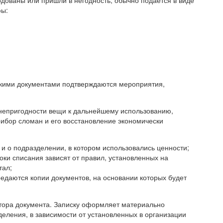
дованы или пришли в негодность, обычно подаётся в виде
фы:
какими документами подтверждаются мероприятия,
 непригодности вещи к дальнейшему использованию,
рибор сломан и его восстановление экономически
и о подразделении, в котором использовались ценности;
оки списания зависят от правил, установленных на
тал;
едаются копии документов, на основании которых будет
тора документа. Записку оформляет материально
деления, в зависимости от установленных в организации