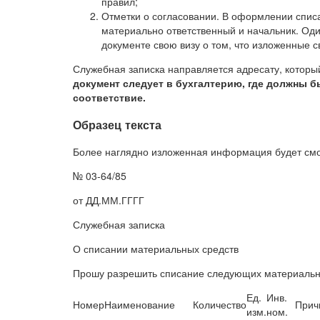
правил;
Отметки о согласовании. В оформлении списа
материально ответственный и начальник. Оди
документе свою визу о том, что изложенные с
Служебная записка направляется адресату, который
документ следует в бухгалтерию, где должны 
соответствие.
Образец текста
Более наглядно изложенная информация будет смо
№ 03-64/85 Директору О
от ДД.ММ.ГГГГ Подольс
Служебная записка
О списании материальных средств
Прошу разрешить списание следующих материальны
Ед.
Инв.
Номер
Наименование
Количество
Прич
изм.
ном.