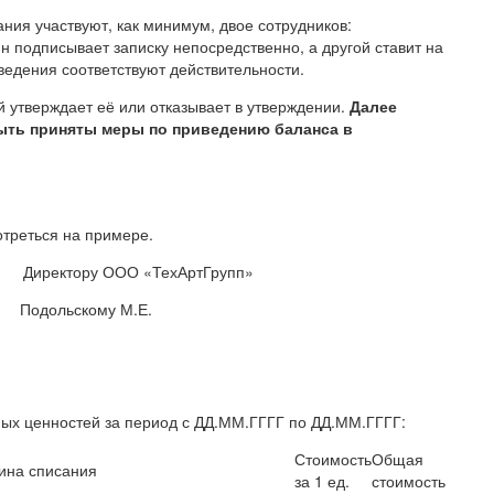
ния участвуют, как минимум, двое сотрудников:
н подписывает записку непосредственно, а другой ставит на
ведения соответствуют действительности.
 утверждает её или отказывает в утверждении.
Далее
быть приняты меры по приведению баланса в
треться на примере.
ОО «ТехАртГрупп»
кому М.Е.
х ценностей за период с ДД.ММ.ГГГГ по ДД.ММ.ГГГГ:
Стоимость
Общая
ина списания
за 1 ед.
стоимость