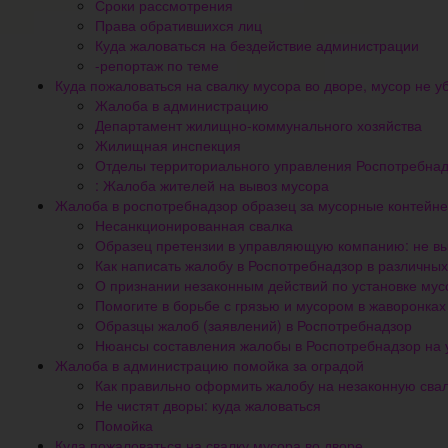
Сроки рассмотрения
Права обратившихся лиц
Куда жаловаться на бездействие администрации
-репортаж по теме
Куда пожаловаться на свалку мусора во дворе, мусор не у
Жалоба в администрацию
Департамент жилищно-коммунального хозяйства
Жилищная инспекция
Отделы территориального управления Роспотребна
: Жалоба жителей на вывоз мусора
Жалоба в роспотребнадзор образец за мусорные контейн
Несанкционированная свалка
Образец претензии в управляющую компанию: не выв
Как написать жалобу в Роспотребнадзор в различных
О признании незаконным действий по установке мус
Помогите в борьбе с грязью и мусором в жаворонках
Образцы жалоб (заявлений) в Роспотребнадзор
Нюансы составления жалобы в Роспотребнадзор на
Жалоба в администрацию помойка за оградой
Как правильно оформить жалобу на незаконную сва
Не чистят дворы: куда жаловаться
Помойка
Куда пожаловаться на свалку мусора во дворе