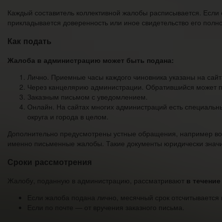
Каждый составитель коллективной жалобы расписывается. Если о
прикладывается доверенность или иное свидетельство его полн
Как подать
Жалоба в администрацию может быть подана:
Лично. Приемные часы каждого чиновника указаны на сайт
Через канцелярию администрации. Обратившийся может пр
Заказным письмом с уведомлением.
Онлайн. На сайтах многих администраций есть специальн
округа и города в целом.
Дополнительно предусмотрены устные обращения, например воп
именно письменные жалобы. Такие документы юридически знач
Сроки рассмотрения
Жалобу, поданную в администрацию, рассматривают
в течение
Если жалоба подана лично, месячный срок отсчитывается
Если по почте — от вручения заказного письма.