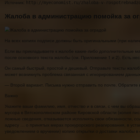
Источник:
http://myeconomist.ru/zhaloba-v-rospotrebnadz
Жалоба в администрацию помойка за о
На всех копиях подписи должны быть оригинальными (при наличии
Если вы прикладываете к жалобе какие-либо дополнительные м
после основного текста жалобы (см. Приложение 1 и 2). Есть не
Он самый быстрый, простой и дешевый. Отправьте тексты жалоб 
может возникнуть проблема связанная с игнорированием данных
— Второй вариант. Письма нужно отправить по почте. Обратите 
Важно
Укажите ваши фамилию, имя, отчество и в связи, с чем вы обр
мусора в Вятскополянском районе Кировской области (копия пис
ложные сведения, отказывается исполнять свои обязанности, сс
адресу … о принятых мерах прокурорского реагирования, в устан
уведомлением о вручении) копию открытки о доставки жалобы в