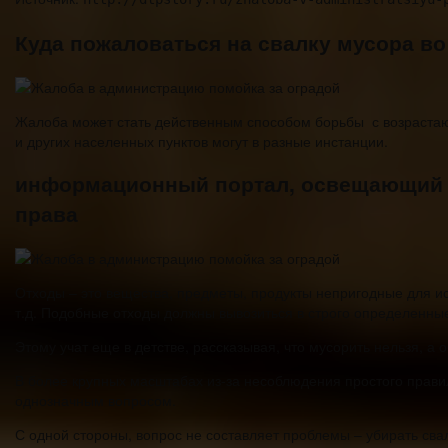
Куда пожаловаться на свалку мусора во
Жалоба может стать действенным способом борьбы с возраста
и других населенных пунктов могут в разные инстанции.
информационный портал, освещающий о
права
Отходы – это вещества, предметы, продукты непригодные для ис
т.д. Подобные отходы должны вывозиться в строго определенны
Этому учат еще в детстве, рассказывая, что мусорить нельзя, а 
В более крупных масштабах из-за несоблюдения простого правил
однозначным вопросом.
С одной стороны, вопрос не составляет проблемы – убирать свалк