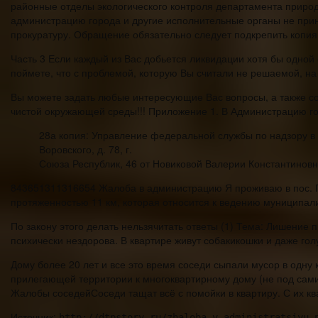
районные отделы экологического контроля департамента прир
администрацию города и другие исполнительные органы не прин
прокуратуру. Обращение обязательно следует подкрепить копиям
Часть 3 Если каждый из Вас добьется ликвидации хотя бы одной 
поймете, что с проблемой, которую Вы считали не решаемой, на
Вы можете задать любые интересующие Вас вопросы, а также сооб
чистой окружающей среды!!! Приложение 1. В Администрацию горо
28а копия: Управление федеральной службы по надзору в 
Воровского, д. 78, г.
Союза Республик, 46 от Новиковой Валерии Константиновны,
843651311316654 Жалоба в администрацию Я проживаю в пос. П
протяженностью 11 км, которая относится к ведению муниципал
По закону этого делать нельзячитать ответы (1) Тема: Лишение 
психически нездорова. В квартире живут собакикошки и даже го
Дому более 20 лет и все это время соседи сыпали мусор в одну
прилегающей территории к многоквартирному дому (не под самим
Жалобы соседейСоседи тащат всё с помойки в квартиру. С их к
Источник:
http://dtpstory.ru/zhaloba-v-administratsiyu-