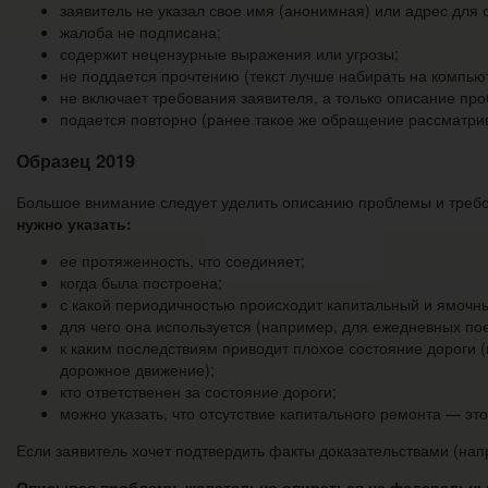
заявитель не указал свое имя (анонимная) или адрес для о
жалоба не подписана;
содержит нецензурные выражения или угрозы;
не поддается прочтению (текст лучше набирать на компьют
не включает требования заявителя, а только описание пр
подается повторно (ранее такое же обращение рассматрива
Образец 2019
Большое внимание следует уделить описанию проблемы и тре
нужно указать:
ее протяженность, что соединяет;
когда была построена;
с какой периодичностью происходит капитальный и ямочн
для чего она используется (например, для ежедневных пое
к каким последствиям приводит плохое состояние дороги 
дорожное движение);
кто ответственен за состояние дороги;
можно указать, что отсутствие капитального ремонта — это
Если заявитель хочет подтвердить факты доказательствами (нап
Описывая проблему, желательно опираться на федеральны