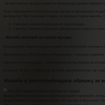
На протяжении тридцати дней из прокуратуры должен прийти о
Если обращения в исполнительные органы и прокуратуру не дали
жительства. При этом надо следить за сроками подачи жалобы. 
3 месяца с момента нарушения прав граждан;
1 месяц с момент получения официального ответа от испо
: Жалоба жителей на вывоз мусора
Большинство пациентов рассчитывает на бесплатное лечение в 
Верховный суд (ВС) Российской Федерации — высшая судебная 
Жалоба в Роскомнадзор — действенный метод борьбы за отстаи
Источник:
https://nakipelo.by/kuda-pozhalovatsja-na-sva
Жалоба в роспотребнадзор образец за 
Можно обратить внимание на других жильцов в приемной, которы
форму онлайн-консультанта справа. Это быстро и бесплатно ! И
Оформляется жалоба в виде письменного заявления.