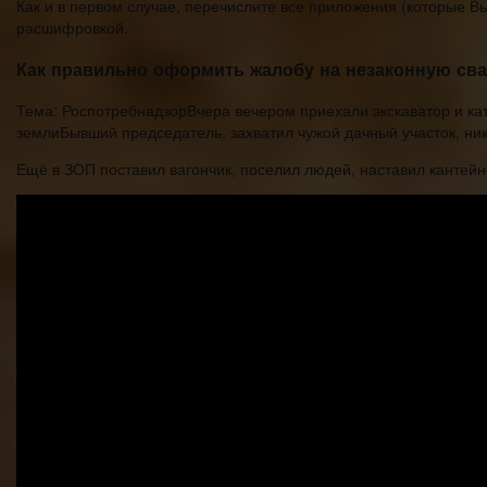
Как и в первом случае, перечислите все приложения (которые В
расшифровкой.
Как правильно оформить жалобу на незаконную сва
Тема: РоспотребнадзорВчера вечером приехали экскаватор и кат
землиБывший председатель, захватил чужой дачный участок, ника
Ещё в ЗОП поставил вагончик, поселил людей, наставил кантейн