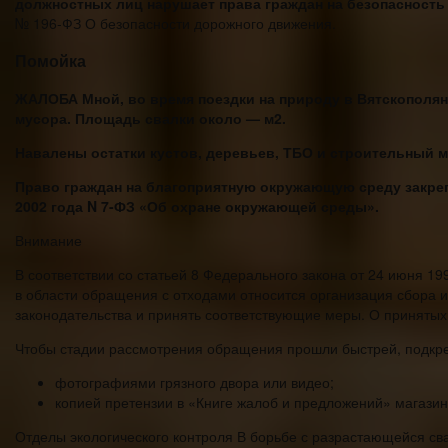
должностных лиц нарушает права граждан на безопасность 
№ 196-ФЗ О безопасности дорожного движения.
Помойка
ЖАЛОБА Мной, во время поездки на природу в Вятскополян
мусора. Площадь свалки около — м2.
Навалены остатки кустов, деревьев, ТБО и строительный м
Право граждан на благоприятную окружающую среду закрепл
2002 года N 7-ФЗ «Об охране окружающей среды».
Внимание
В соответствии со статьей 8 Федерального закона от 24 июня 1
в области обращения с отходами относится организация сбора 
законодательства и принять соответствующие меры. О принятых
Чтобы стадии рассмотрения обращения прошли быстрей, подкре
фотографиями грязного двора или видео;
копией претензии в «Книге жалоб и предложений» магазин
Отделы экологического контроля В борьбе с разрастающейся св