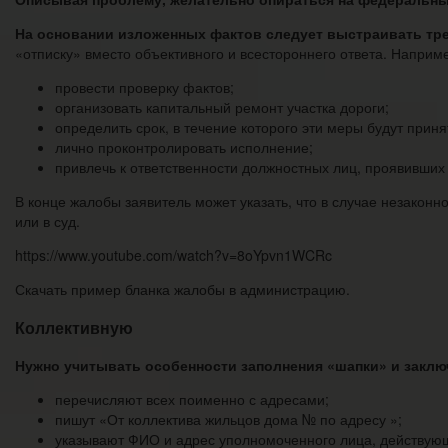
На основании изложенных фактов следует выстраивать тр
«отписку» вместо объективного и всестороннего ответа. Наприм
провести проверку фактов;
организовать капитальный ремонт участка дороги;
определить срок, в течение которого эти меры будут приня
лично проконтролировать исполнение;
привлечь к ответственности должностных лиц, проявивших х
В конце жалобы заявитель может указать, что в случае незакон
или в суд.
https://www.youtube.com/watch?v=8oYpvn1WCRc
Скачать пример бланка жалобы в администрацию.
Коллективную
Нужно учитывать особенности заполнения «шапки» и заключ
перечисляют всех поименно с адресами;
пишут «От коллектива жильцов дома № по адресу »;
указывают ФИО и адрес уполномоченного лица, действующ