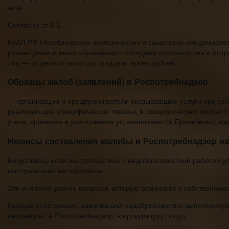
акта.
Согласно ст.8.2.
КоАП РФ Несоблюдение экологических и санитарно-эпидемиологи
размещении и ином обращении с отходами производства и пот
лиц — от десяти тысяч до тридцати тысяч рублей.
Образцы жалоб (заявлений) в Роспотребнадзор
— организации и предприниматели оказывающие услуги при усл
реализующие специфические товары, в специфических местах По
учета, хранения и уничтожения устанавливается Правительство
Нюансы составления жалобы в Роспотребнадзор н
Безусловно, если вы столкнулись с недобросовестной работой у
как правильно ее оформить.
Эти и многие другие вопросы, которые возникают у собственни
Каждый собственник, заметивший недобросовестно выполненну
инспекцию; в Роспотребнадзор; в прокуратуру; в суд.