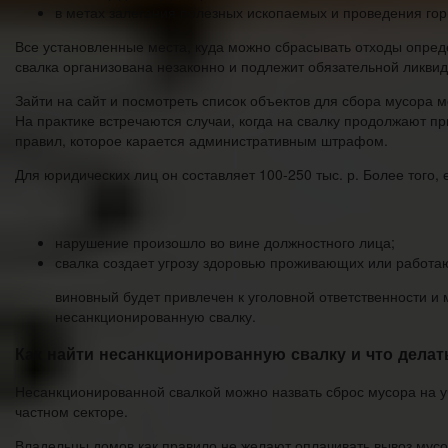
в метах залегания полезных ископаемых и проведения горн
Все установленные места, куда можно сбрасывать отходы опред
свалка организована незаконно и подлежит обязательной ликви
Зайти на сайт и посмотреть список объектов для сбора мусора 
На практике встречаются случаи, когда на свалку продолжают п
правил, которое карается административным штрафом.
Для юридических лиц он составляет 100-250 тыс. р. Более того, 
нарушение произошло во вине должностного лица;
свалка создает угрозу здоровью проживающих или работа
виновный будет привлечен к уголовной ответственности и 
несанкционированную свалку.
Как найти несанкционированную свалку и что делат
Несанкционированной свалкой можно назвать сброс мусора на у
частном секторе.
Владельцы домов как правило не желают оплачивать вывоз мусора