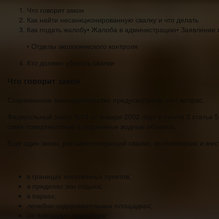
Что говорит закон
Как найти несанкционированную свалку и что делать
Как подать жалобу• Жалоба в администрацию• Заявление
• Отделы экологического контроля
Кто должен убирать свалки
Что говорит закон
Современное законодательство предусмотрело этот вопрос.
Федеральный закон №73 от января 2002 года в пункте 2 статьи 
сами поверхностные и подземные водные объекты.
Еще один закон, регламентирующий свалки, их появление и мес
в границах населённых пунктов;
в пределах зон отдыха;
в парках;
лечебно-оздоровительных площадках;
на площадях водосбора;