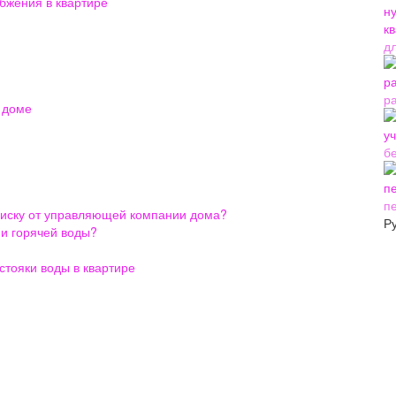
бжения в квартире
д
р
 доме
б
п
по иску от управляющей компании дома?
Р
и горячей воды?
стояки воды в квартире