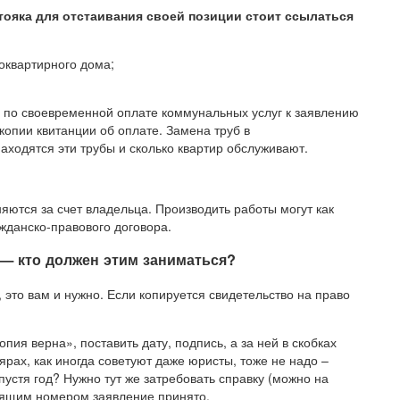
тояка для отстаивания своей позиции стоит ссылаться
оквартирного дома;
й по своевременной оплате коммунальных услуг к заявлению
опии квитанции об оплате. Замена труб в
находятся эти трубы и сколько квартир обслуживают.
яются за счет владельца. Производить работы могут как
ажданско-правового договора.
— кто должен этим заниматься?
 это вам и нужно. Если копируется свидетельство на право
опия верна», поставить дату, подпись, а за ней в скобках
рах, как иногда советуют даже юристы, тоже не надо –
пустя год? Нужно тут же затребовать справку (можно на
ходящим номером заявление принято.