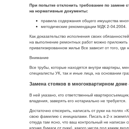
При попытке отклонить требование по замене с
на нормативные документы:
правила содержания общего имущества мног
методические рекомендации МДК 2-04.2004.
Как доказательство исполнения своих обязанносте
на выполнение ремонтных работ можно приложить к
приватизированном жилье Все зависит от того, где 
Внимание
Все трубы, которые находятся внутри квартиры, мен
специалисты УК, так и иные лица, на основании гр
Замена стояков в многоквартирном доме 
В ней указано, кто ответственный квартиросъемщик,
владения, заверять его нотариально не требуется.
Достаточно отксерить, написать от руки на полях «К
свою фамилию с инициалами. Писать в 2-х экземпля
откуда там ясно, что ваш контрольный не написан с
клочке бумаги от руки), какого числа под каким в