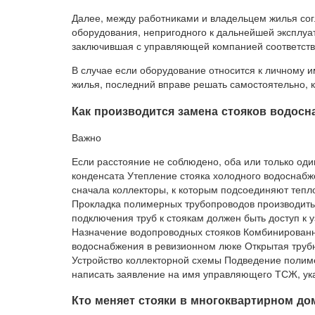
Далее, между работниками и владельцем жилья сог
оборудования, непригодного к дальнейшей эксплуа
заключившая с управляющей компанией соответст
В случае если оборудование относится к личному 
жилья, последний вправе решать самостоятельно, к
Как производится замена стояков водосн
Важно
Если расстояние не соблюдено, оба или только од
конденсата Утепление стояка холодного водоснабж
сначала коллекторы, к которым подсоединяют тепл
Прокладка полимерных трубопроводов производить
подключения труб к стоякам должен быть доступ к
Назначение водопроводных стояков Комбинированна
водоснабжения в ревизионном люке Открытая труб
Устройство коллекторной схемы Подведение полим
написать заявление на имя управляющего ТСЖ, ука
Кто меняет стояки в многоквартирном до