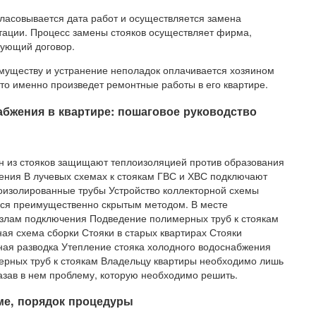
ласовывается дата работ и осуществляется замена
тации. Процесс замены стояков осуществляет фирма,
вующий договор.
имуществу и устранение неполадок оплачивается хозяином
то именно произведет ремонтные работы в его квартире.
абжения в квартире: пошаговое руководство
ин из стояков защищают теплоизоляцией против образования
ения В лучевых схемах к стоякам ГВС и ХВС подключают
оизолированные трубы Устройство коллекторной схемы
ся преимущественно скрытым методом. В месте
 узлам подключения Подведение полимерных труб к стоякам
я схема сборки Стояки в старых квартирах Стояки
ная разводка Утепление стояка холодного водоснабжения
ерных труб к стоякам Владельцу квартиры необходимо лишь
зав в нем проблему, которую необходимо решить.
ме, порядок процедуры