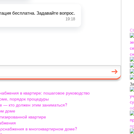
С
З
набжения в квартире: пошаговое руководство
доме, порядок процедуры
е — кто должен этим заниматься?
о
ном доме
атизированной квартире
набжения
п
доснабжения в многоквартирном доме?