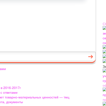
С
З
ками
о
 в 2016-2017г
 с ответами
учет товарно-материальных ценностей — тмц
п
ета, документы