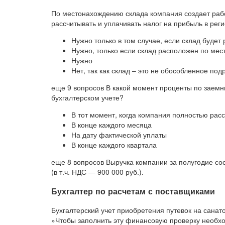
По местонахождению склада компания создает рабо
рассчитывать и уплачивать налог на прибыль в ре
Нужно только в том случае, если склад буде
Нужно, только если склад расположен по ме
Нужно
Нет, так как склад – это не обособленное по
еще 9 вопросов В какой момент проценты по заемн
бухгалтерском учете?
В тот момент, когда компания полностью рас
В конце каждого месяца
На дату фактической уплаты
В конце каждого квартала
еще 8 вопросов Выручка компании за полугодие сос
(в т.ч. НДС — 900 000 руб.).
Бухгалтер по расчетам с поставщиками
Бухгалтерский учет приобретения путевок на санат
»Чтобы заполнить эту финансовую проверку необхо