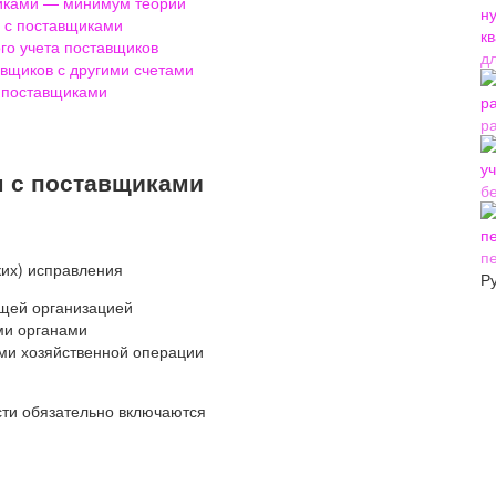
щиками — минимум теории
в с поставщиками
го учета поставщиков
д
авщиков с другими счетами
с поставщиками
р
м с поставщиками
б
п
ких) исправления
Р
ящей организацией
ми органами
ами хозяйственной операции
ости обязательно включаются