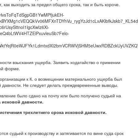
 как выходить за предел общего срока, так и быть короче.
QMHvsToFqTdSgpGB1YwMPfjukEH-
BYXMg1cVEQQkVv06MFXnTDYhVu_rygYzJd1cLxAKlbfkJskb7_KL54d
UsySttnoI1lgcXwIz6Xi-
Q4bLtWV4HTZElPxuvleuSb7Felo-
WktYejR0eWJFYk1LdmtxdXI2bmVCRWVjSHM5eUwxRDBZckUyUVZKQVh
вности взыскания ущерба. Заявить ходатайство о примении
ной форме.
 организации к К. о возмещении материального ущерба был
й давности. Не следует делать преждевременные выводы.
аявление было сдано на почту или было получено судьей на
а исковой давности.
 истечения трехлетнего срока исковой давности.
тся судьей к производству и затягивается по вине суда срок