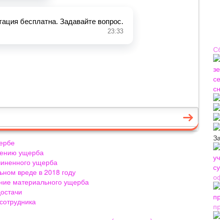
С
З
щербе
ещению ущерба
чиненного ущерба
ьном вреде в 2018 году
о
кание материального ущерба
достачи
 сотрудника
п