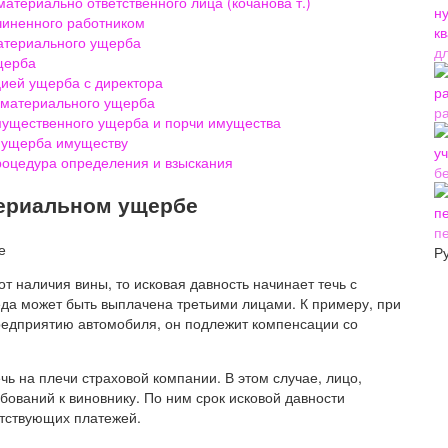
атериально ответственного лица (кочанова т.)
чиненного работником
материального ущерба
д
щерба
цией ущерба с директора
 материального ущерба
р
имущественного ущерба и порчи имущества
и ущерба имуществу
оцедура определения и взыскания
б
териальном ущербе
п
Р
 наличия вины, то исковая давность начинает течь с
еда может быть выплачена третьими лицами. К примеру, при
едприятию автомобиля, он подлежит компенсации со
ь на плечи страховой компании. В этом случае, лицо,
бований к виновнику. По ним срок исковой давности
етствующих платежей.