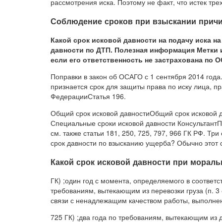
рассмотрения иска. Поэтому не факт, что истек тре
Соблюдение сроков при взыскании прич
Какой срок исковой давности на подачу иска н
давности по ДТП. Полезная информация Метки 
если его ответственность не застрахована по О
Поправки в закон об ОСАГО с 1 сентября 2014 года
признается срок для защиты права по иску лица, п
ФедерацииСтатья 196.
Общий срок исковой давностиОбщий срок исковой да
Специальные сроки исковой давности КонсультантП
см. также статьи 181, 250, 725, 797, 966 ГК РФ. Т
срок давности по взысканию ущерба? Обычно этот с
Какой срок исковой давности при мораль
ГК) ;один год с момента, определяемого в соответс
требованиям, вытекающим из перевозки груза (п. 3 
связи с ненадлежащим качеством работы, выполненн
725 ГК) ;два года по требованиям, вытекающим из д