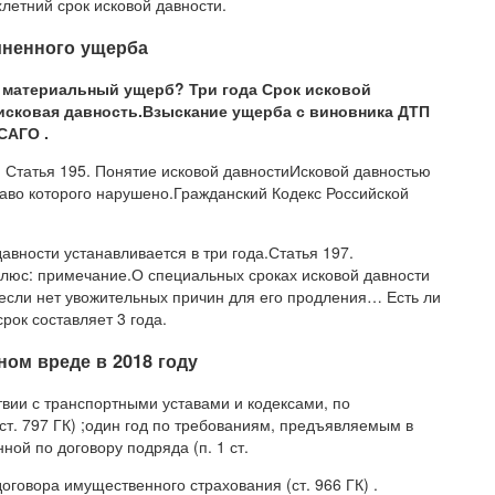
хлетний срок исковой давности.
иненного ущерба
а материальный ущерб? Три года Срок исковой
исковая давность.Взыскание ущерба с виновника ДТП
САГО .
. Статья 195. Понятие исковой давностиИсковой давностью
раво которого нарушено.Гражданский Кодекс Российской
вности устанавливается в три года.Статья 197.
люс: примечание.О специальных сроках исковой давности
ри если нет увожительных причин для его продления… Есть ли
рок составляет 3 года.
ном вреде в 2018 году
твии с транспортными уставами и кодексами, по
ст. 797 ГК) ;один год по требованиям, предъявляемым в
ой по договору подряда (п. 1 ст.
оговора имущественного страхования (ст. 966 ГК) .