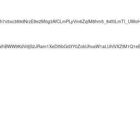
h7x5xc389dNrzE8e2M0g3AfCLmPLyVm6ZqIM8hm5_84f0LmTI_UWoHhv
BWW9KdVdjS2JRam1XeDI5bGd3Y0ZobUhvaW1aLUhlVXZtM1Q1eEktT