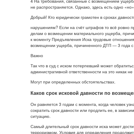
4 На требования, связанные с возмещением ущерба
не распространяется. Однако, здесь есть одно «но»
Добрый! Кто юридически грамотен в сроках давност
нарушениям? Если на счёт штрафов то всё ровно пр
делам о возмещении материального ущерба, причин
к моменту Предъявления Иска трудовые отношения.
возмещении ущерба, причиненного ДТП — 3 года с
Важно
Так что в суд с иском потерпевший может обратитьс
административной ответственности на это никак не 
Могут при определенных обстоятельствах.
Каков срок исковой давности по возмещ
Он равняется 3 годам с момента, когда человек уз
сократить срок давности или продлить ее, в зависи
ситуацию.
Самый длительный срок давности иска может достиг
терроризмом. Условия для определения продолжит