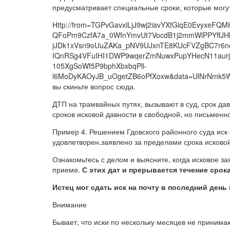
предусматривает специальные сроки, которые могут,
Http://from=TGPvGavxlLjJ9wj2iavYXfGlqE0EvyxeF
QFoPm9CzfA7a_0WfnYmvUt7VocdB1j2mmWlPPYffJHk
jJDk1xVsn9oUuZAKa_pNV9UJxnTE8KUcFVZgBC7r6nc6r
IQnRSg4VFuIHI1DWP9wqerZmNuwxPupYHecN11aurje
105XgSoWf5P9bphXbxbqPll-
l6MoDyKAOyJB_uOgetZB6oPfXoxw&data=UlNrNmk5
вы скиньте вопрос сюда.
ДТП на трамвайных путях, вызывают в суд, срок да
сроков исковой давности в свободной, но письмен
Пример 4. Решением Гдовского районного суда иск
удовлетворен.заявлено за пределами срока исково
Ознакомьтесь с делом и выясните, когда исковое з
приеме.
С этих дат и прерывается течение срок
Истец мог сдать иск на почту в последний день
Внимание
Бывает, что иски по нескольку месяцев не принимаю