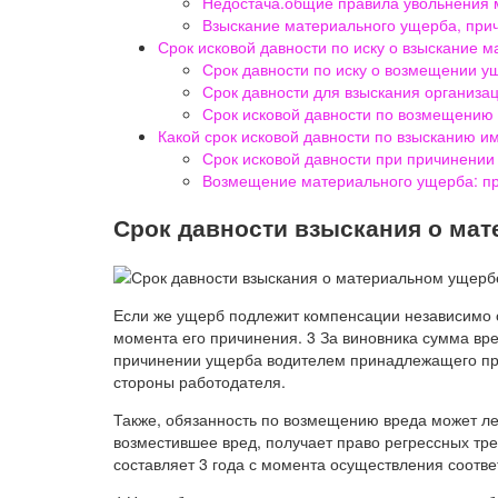
Недостача.общие правила увольнения м
Взыскание материального ущерба, при
Срок исковой давности по иску о взыскание 
Срок давности по иску о возмещении у
Срок давности для взыскания организа
Срок исковой давности по возмещению
Какой срок исковой давности по взысканию 
Срок исковой давности при причинени
Возмещение материального ущерба: пр
Срок давности взыскания о ма
Если же ущерб подлежит компенсации независимо от
момента его причинения. 3 За виновника сумма вр
причинении ущерба водителем принадлежащего пр
стороны работодателя.
Также, обязанность по возмещению вреда может леч
возместившее вред, получает право регрессных тре
составляет 3 года с момента осуществления соотв