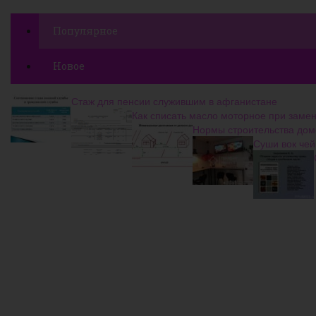
Популярное
Новое
Стаж для пенсии служившим в афганистане
Как списать масло моторное при заме
Нормы строительства дом
Суши вок чей