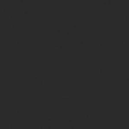
Полное наименование организации, ее реквизиты.
Место нахождения организации.
Дата подписания приказа. Именно с момента подписания
Чуть ниже располагается основная часть документа. Она начин
Как оформляется приказ о назначении директора
Гендиректор — первое лицо организации. Он обладает широким 
человек из числа учредителей, так и стороннее лицо. Его при
В этой статье мы расскажем, как правильно составить приказ о
Как назначить гендиректора ООО Распоряжение о назначении р
предлагаем посмотреть в нашем материале.
Права и обязанности этого работника определяются дого
Важно
Также его данные указываются в регистрационных документах фи
ст. 58 ТК РФ, длительность должностных полномочий может опр
Приказ о назначении исполнительного директора о