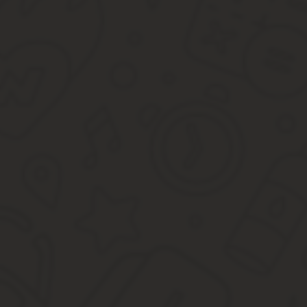
Предоставление указанных полномочий требует правильного 
В приказе указывается название компании, а также место 
организационно-распорядительных бумагах;
В содержании необходимо указывать, кто именно наделяе
Стандартная, общепринятая должностная инструкция этого работ
Планирование. Для поддержки генерального директора ком
Анализ. Хороший коммерческий директор обладает хорошо
но главное – предупреждать их появление.
Финансы. Сотрудник занимается главным образом поиско
Контроль. Планы должны воплощаться в жизнь. За это тож
организации.
Это далеко не полный перечень направлений деятельности сред
Образец приказа на генерального директора
На приказе обязательно должны присутствовать следующие све
Наименование компании;
Место и дата издания;