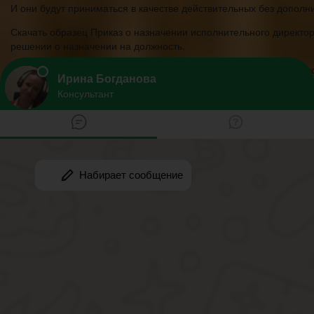
И они будут приниматься в качестве действительных без дополн
Скачать образец Приказ о назначении исполнительного директо
решении о назначении на должность.
Такой вариант удобен тем, что составлять отдельное решение, 
будут определены с первого дня его работы. Чтобы оформить п
Он должен быть посвящен передаче работнику указанной возмо
Приказ о праве подписи документов
Возможность утверждения финансовых бумаг от собственного и
Это означает, что такой работник наделяется правом самостоят
Скачать образец Доверенность на право подписи документов Ещ
Приказ о назначении генерального директора
Как правило, доверенность означает временные полномочия лиц
интересов предприятия в судебных и государственных органах.
Если нужно передоверить полномочия директора на более продо
Приказ удобнее в большинстве случаев, поскольку он не вызыв