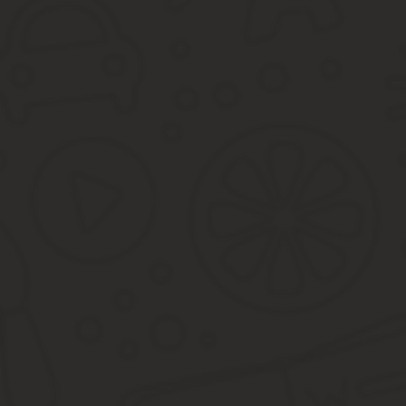
Если этот человек будет обладать достаточными знаниями и ко
ФАЙЛЫСкачать пустой бланк приказа о назначении коммерческог
docСкачать образец приказа о назначении коммерческого директ
кодекса, вполне может быть определена основным документом 
Но контракт, который подписывается при принятии на работу, вс
Срок его «годности» по закону не больше пяти лет.
Источник:
http://lcbg.ru/prikaz-o-naznachenii-ispolnite
No related posts.
Поделиться:
Facebook
Twitter
Вконтакте
Одноклассники
Google+
Предыдущая запись
Как узнать если на границе сделали д
Следующая запись
Многодетная мать сколько детей 2019г
Нет комментариев