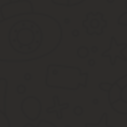
Приказ о назначении исполнительного директора с
Но основной из них – непосредственно о назначении коммерче
ФИО назначаемого;
время вступления в силу документа;
на какой срок назначен (максимум — 5 лет).
В качестве дополнения может быть указано:
Имеет ли коммерческий директор право первой подписи н
Размер оплаты труда.
Кто разрабатывает проект трудового договора назначаемог
Установление полной материальной ответственности.
Кому и в какие сроки необходимо ознакомить назначенного
В заключении приказа о назначении коммерческого директора ра
(например, начальник отдела кадров, начальник юридической слу
Образец приказа о назначении исполнительного ди
Приказ о назначении коммерческого директора является важным
значимый для развития компании пост. На эту должность может 