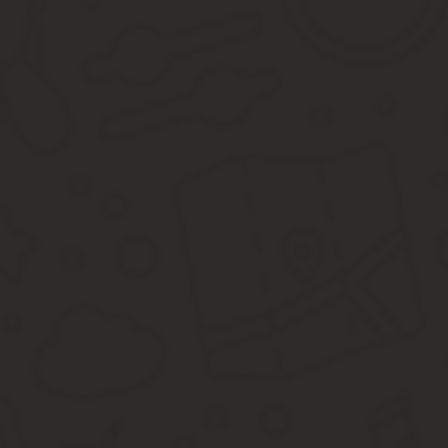
формой Р14001.
Обязанности бухгалтера Только руководители небольших и микро
К этой категории относятся все компании, общее количество сот
миллионов рублей.
Приказ о назначении главного бухгалтера и гендиректора в виде
51% принадлежит учредителям. Это правило устанавливается с 
налогообложения» со стороны представителей крупного бизнеса
Что же касается исправлений в тексте приказа, то они крайне 
генеральный директор. Обычно это бывает:
Принятие независимых решений в вопросе сбыта товаров.
Право на внесение различных предложений по улучшению
Бланкер.ру
Как лично руководителю, так и опосредованно – через принятие 
Премирование сотрудников самостоятельно или рекоменда
Составные части приказа Приказ имеет типичную для подобного 
трудовой договор, должностную инструкцию. В верхней части ли