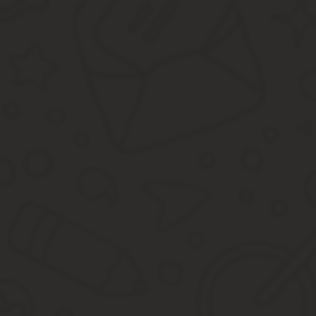
Название официальной бумаги;
Ссылка на решение учредителей;
Текст с формулировкой о вступлении в должность;
Информация о сроке начала и окончания действий полном
Должность, как прописано в уставе;
Ф.И.О гендиректора;
Его подпись;
Печать организации (если она есть).
Распоряжение подписывается руководителем или учредителем. Д
3.1. Инструкции по заполнению трудовых книжек, утв.
https://www.youtube.com/watch?v=sMzFg61P57E
Постановлением Минтруда РФ от 10.10.03 № 69, в трудовую книж
Источник:
http://tk-advokat.ru/2018/04/19/obrazets-prik
Приказ о назначении исполнительным д
В случае переназначения генерального директора должен оформ