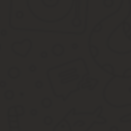
Возможные варианты Существует множество тонкостей, связанны
процедуры правильного оформления документов в соответствии
назначении директора нужно учитывать несколько важных прави
заполнение основного текста приказа стоит начинать с пе
обязательно должна указываться дата вступления в должн
в приказе обязательно отражаются условия работы указан
При необходимости назначения этого же лица в качестве главног
Приказ о назначении исполнительного директора оо
Кто подписывает документ В преимущественном большинстве слу
случае сам директор и является работодателем, в связи с чем в
подписи влияет вид предприятия, а также общее количество его 
председатель совета директоров;
владелец организации, если он единственный учредитель;
лица, имеющие соответствующие полномочия председате
доверенное лицо, выбранное советом директоров.
Если учредителей в компании несколько, то в таком случае они
будет заниматься постороннее лицо.