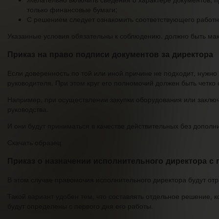
только финансовые бумаги;
С решением следует ознакомить соответствующего работн
Указанные условия обязательны к соблюдению. должно быть мак
Приказ на право подписи документов за директора
Если доверенность по той или иной причине не подходит, нужно
руководителя. При этом круг его полномочий должен быть четко
Например, при осуществлении закупки оборудования или заключ
руководства.
И они будут приниматься в качестве действительных без дополн
Скачать образец
Приказ о назначении исполнительного директора с
В этом случае правомочия исполнительного директора будут от
Такой вариант удобен тем, что составлять отдельное решение, 
будут определены с первого дня его работы.