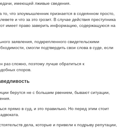
редачи, имеющей лживые сведения.
а то, что злоумышленник признается в содеянном просто,
евете и что за это грозит. В случае действия преступника
 тот имеет право заверить информацию, содержащуюся на
ного заявления, подкрепленного свидетельскими
бходимости, смогли подтвердить свои слова в суде, если
н раз сложно, поэтому лучше обратиться к
добных споров.
аведливость
лиции берутся не с большим рвением, бывают ситуации,
ения.
ся прямо в суд, и это правильно. Но перед этим стоит
адвоката.
тоятельств дела, которые и привели к подрыву репутации,