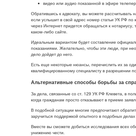
видео или аудио показанной в эфире телепе
Обратившись к адвокату, вы можете рассчитывать н
если услышит в свой адрес номер статьи УК РФ по кл
через Интернет придется обращаться к нотариусу,
каком-либо сайте.
Идеальным вариантом будет составление официаль
показаниями. Желательно, чтобы эти люди, при нео
дело дойдет до него.
Есть еще некоторые нюансы, перечислить их за оди
квалифицированному специалисту в разрешении по
Альтернативные способы борьбы за спр
За дела, связанные со ст. 129 УК РФ Клевета, в по
когда гражданам просто отказывают в приеме заявл
В подобной ситуации многие предпочитают обратить
заручиться поддержкой опытного в подобных делах 
Вместе вы сможете добиться исследования всех обс
унижению чести.