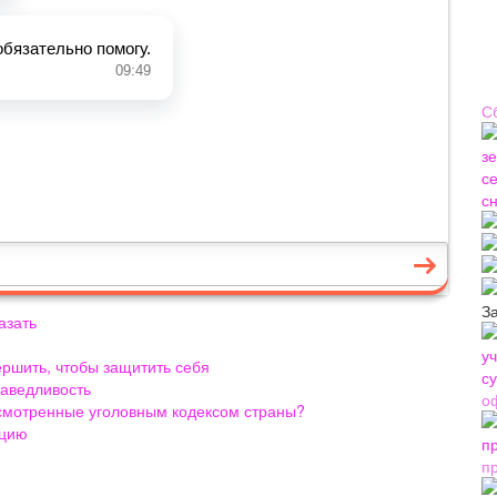
С
З
азать
ершить, чтобы защитить себя
раведливость
о
усмотренные уголовным кодексом страны?
нцию
п