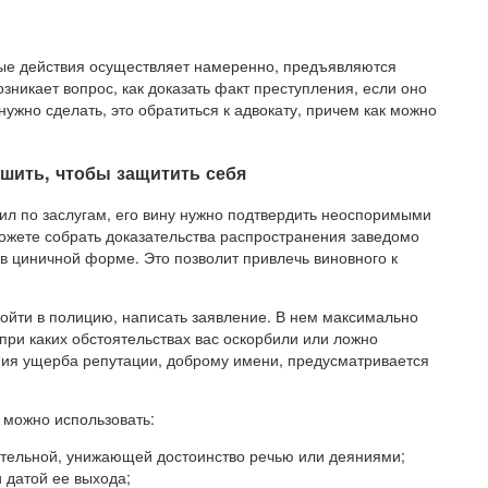
ные действия осуществляет намеренно, предъявляются
озникает вопрос, как доказать факт преступления, если оно
ужно сделать, это обратиться к адвокату, причем как можно
шить, чтобы защитить себя
ил по заслугам, его вину нужно подтвердить неоспоримыми
ожете собрать доказательства распространения заведомо
в циничной форме. Это позволит привлечь виновного к
 пойти в полицию, написать заявление. В нем максимально
 при каких обстоятельствах вас оскорбили или ложно
ения ущерба репутации, доброму имени, предусматривается
 можно использовать:
бительной, унижающей достоинство речью или деяниями;
 датой ее выхода;