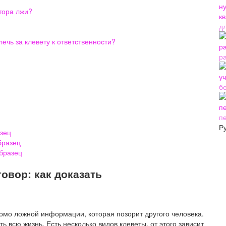
тора лжи?
д
лечь за клевету к ответственности?
р
б
п
Р
зец
бразец
образец
говор: как доказать
омо ложной информации, которая позорит другого человека.
ь всю жизнь. Есть несколько видов клеветы, от этого зависит