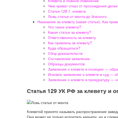
Клевета и ложное обвинение
Чем чреват отказ от прохождения детек
Статья 128.1. клевета
Ложь статья от мента до блатного
Наказание за клевету (какая статья). Как прив
Что такое клевета?
Какая статья за клевету?
Ответственность за клевету
Как привлечь за клевету?
Куда обращаться?
Сбор доказательств
Составление заявление
Образцы документов
Заявление о клевете в полицию — обра
Исковое заявление о клевете в суд — о
Заявление о клевете в прокуратуру — 
Статья 129 УК РФ за клевету и о
Клеветой принято называть распространение завед
Она может не только испортить карьеру, но и сломат