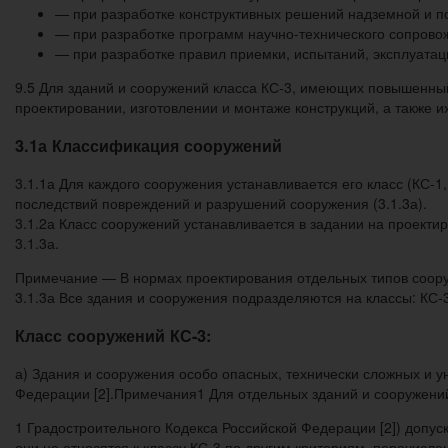
— при разработке конструктивных решений надземной и п
— при разработке программ научно-технического сопровож
— при разработке правил приемки, испытаний, эксплуатац
9.5 Для зданий и сооружений класса КС-3, имеющих повышенный
проектировании, изготовлении и монтаже конструкций, а также и
3.1а Классификация сооружений
3.1.1а Для каждого сооружения устанавливается его класс (КС-1,
последствий повреждений и разрушений сооружения (3.1.3а).
3.1.2а Класс сооружений устанавливается в задании на проекти
3.1.3а.
Примечание — В нормах проектирования отдельных типов сооруж
3.1.3а Все здания и сооружения подразделяются на классы: КС-3
Класс сооружений КС-3:
а) Здания и сооружения особо опасных, технически сложных и у
Федерации [2].Примечания1 Для отдельных зданий и сооружений 
1 Градостроительного Кодекса Российской Федерации [2]) допуск
они не относятся к классу КС-3 по другим критериям, перечисленн