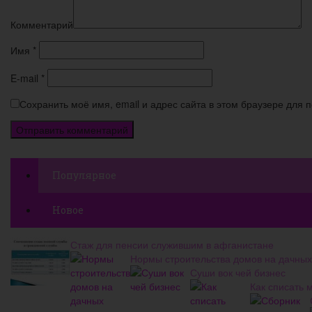
Комментарий
Имя
*
E-mail
*
Сохранить моё имя, email и адрес сайта в этом браузере для
Популярное
Новое
Стаж для пенсии служившим в афганистане
Нормы строительства домов на дачных
Суши вок чей бизнес
Как списать 