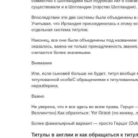
совместно с Шотландией был подписан Акт о союзе. 
существовали и в Шотландии (пэрство Шотландии).
Впоследствии эти две системы были объединены в о
Учитывая, что Ирландия присоединилась к этому ко
отдельная система титулов.
Наконец, все они были объединены под названием п
оказалось, важна не только принадлежность звания,
считаются более значимыми.
Внимание
Или, если сыновей больше не будет, титул вообще
титулованной особеС обращениями к титулованным
неразбериха.
Важно
Не уверена, что я все здесь во всем права. Герцог 
Веллингтон).Как обратиться: Yor Grace (по-моему,
Более фамильярный вариант — просто Герцог (Duke
Титулы в англии и как обращаться к тит