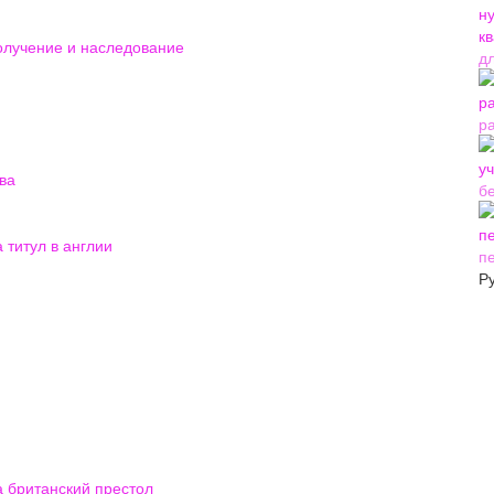
получение и наследование
д
р
ва
б
титул в англии
п
Р
а британский престол