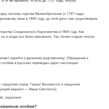
В те же времена, то есть до 1707 года, титулы
дну систему пэрства Великобритании (с 1707 года).
ролевству лишь в 1800 году, до этой даты там существовала
эрства Соединенного Королевства в 1800 году. Как
 но и когда оно было присвоено. Так, более старые титулы
 может перейти к дальнему родственнику. Обращение к
 особам в руссских переводах царит настоящая
— герцогиня (напр. Герцог Веллингтон и герцогиня
 лучший вариант — Ваша Светлость).
), герцогиня.
улованным особам?