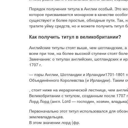
Порядок получения титула в Англии особый. Это мо
которое присваивается монархом в качестве особог
существуют и более простые, обходные пути. Так, 
тратите уйму средств, но и можете получить титул 
Как получить титул в великобритании?
Английские титулы стоят выше, чем шотландские, а
всем при том, на более высокой ступени стоят боле
Замечание: о титулах английских, шотландских и и
1707 г.
— пэры Англии, Шотландии и Ирландии1701-1801 г
Объединённого Королевства (и Ирландии). Таким об
, стоит ниже на иерархической лестнице, чем англи
Великобритании с титулом, созданным после 1707 г
Лорд Лорд (англ. Lord — господин, хозяин, владыка
Первоначально этот титул использовался для обоз
землевладельцев.
В этом значении лорд (фр.