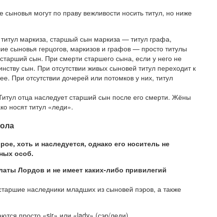
 сыновья могут по праву вежливости носить титул, но ниже
 титул маркиза, старшый сын маркиза — титул графа,
ие сыновья герцогов, маркизов и графов — просто титулы
 старший сын. При смерти старшего сына, если у него не
ству сын. При отсутствии живых сыновей титул переходит к
ее. При отсутствии дочерей или потомков у них, титул
 Титул отца наследует старший сын после его смерти. Жёны
ко носят титул «леди».
тола
рое, хоть и наследуется, однако его носитель не
ных особ.
алаты Лордов и не имеет каких-либо привилегий
старшие наследники младших из сыновей пэров, а также
тся просто «sir» или «lady» (сэр/леди).