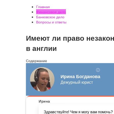
Главная
Финансовое дело
Банковское дело
Вопросы и ответы
Имеют ли право незако
в англии
Содержание