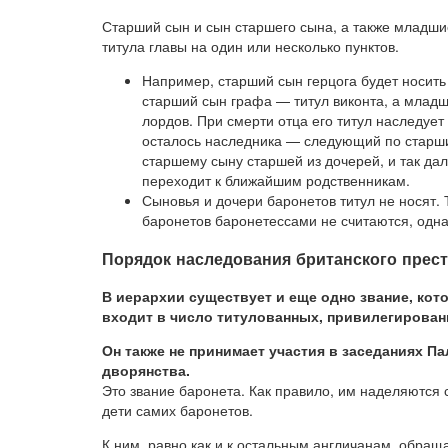
Старший сын и сын старшего сына, а также младшие
титула главы на один или несколько пунктов.
Например, старший сын герцога будет носить
старший сын графа — титул виконта, а младш
лордов. При смерти отца его титул наследует
осталось наследника — следующий по старшин
старшему сыну старшей из дочерей, и так дал
переходит к ближайшим родственникам.
Сыновья и дочери баронетов титул не носят.
баронетов баронетессами не считаются, одна
Порядок наследования британского прес
В иерархии существует и еще одно звание, кото
входит в число титулованных, привилегирован
Он также не принимает участия в заседаниях П
дворянства.
Это звание баронета. Как правило, им наделяются 
дети самих баронетов.
К ним, равно как и к остальным англичанам, обращаю