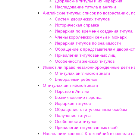
Дворянские титулы и их иерархия
Наследование титула в англии
Английские титулы: список по возрастанию, 
Систем дворянских титулов
Историческая справка
Иерархия по времени создания титула
Члены королевской семьи и монарх
Иерархия титулов по значимости
Обращение к представителям дворянст
Привилегии титулованных лиц
Особенности женских титулов
Имеют ли право незаконнорожденные дети на 
О титулах английской знати
Внебрачный ребёнок
О титулах английской знати
Пэрство в Англии
Возникновение пэрства
Иерархия титулов
Обращение к титулованным особам
Получение титула
Особенности титулов
Привилегии титулованных особ
Наследники короны: Кто крайний в очереди н