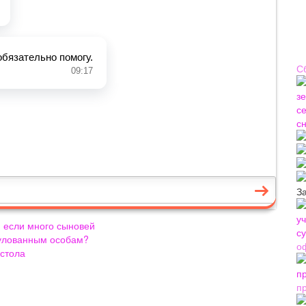
С
З
и если много сыновей
итулованным особам?
о
естола
п