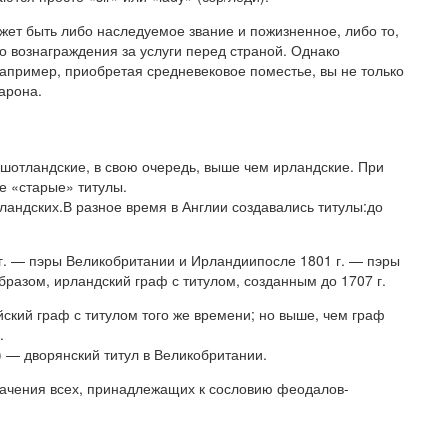
жет быть либо наследуемое звание и пожизненное, либо то,
о вознаграждения за услуги перед страной. Однако
например, приобретая средневековое поместье, вы не только
барона.
 шотландские, в свою очередь, выше чем ирландские. При
е «старые» титулы.
рландских.В разное время в Англии создавались титулы:до
г. — пэры Великобритании и Ирландиипосле 1801 г. — пэры
разом, ирландский граф с титулом, созданным до 1707 г.
йский граф с титулом того же времени; но выше, чем граф
.
) — дворянский титул в Великобритании.
начения всех, принадлежащих к сословию феодалов-