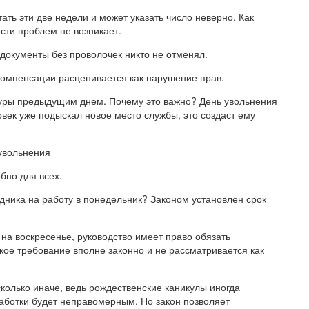
тать эти две недели и может указать число неверно. Как
сти проблем не возникает.
документы без проволочек никто не отменял.
компенсации расценивается как нарушение прав.
уры предыдущим днем. Почему это важно? День увольнения
овек уже подыскал новое место службы, это создаст ему
 увольнения
бно для всех.
удника на работу в понедельник? Законом установлен срок
на воскресенье, руководство имеет право обязать
кое требование вполне законно и не рассматривается как
олько иначе, ведь рождественские каникулы иногда
аботки будет неправомерным. Но закон позволяет