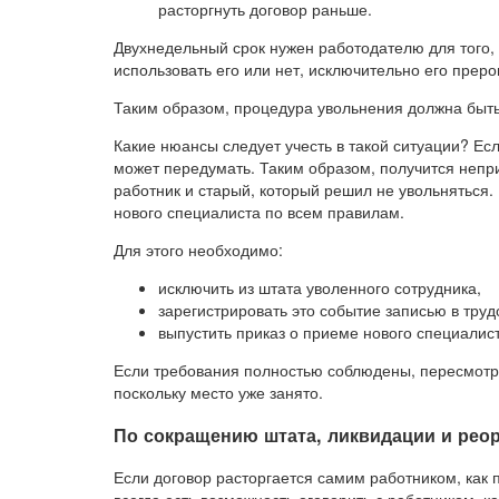
расторгнуть договор раньше.
Двухнедельный срок нужен работодателю для того,
использовать его или нет, исключительно его преро
Таким образом, процедура увольнения должна быть
Какие нюансы следует учесть в такой ситуации? Есл
может передумать. Таким образом, получится непр
работник и старый, который решил не увольняться.
нового специалиста по всем правилам.
Для этого необходимо:
исключить из штата уволенного сотрудника,
зарегистрировать это событие записью в труд
выпустить приказ о приеме нового специалист
Если требования полностью соблюдены, пересмотре
поскольку место уже занято.
По сокращению штата, ликвидации и рео
Если договор расторгается самим работником, как п
всегда есть возможность оговорить с работником, 