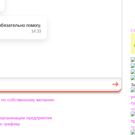
С
З
ь по собственному желанию
о
еорганизации предприятия
о графику
п