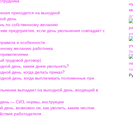
сотрудника
ьнения приходится на выходной
д
ной день
ень по собственному желанию
тиве предприятия, если день увольнения совпадает с
р
правила и особенности
венному желанию работника
б
 привилегиями
ый трудовой договор)
одной день, каким днем увольнять?
п
дной день, когда делать приказ?
Р
одной день, когда выплачивать положенные при
ольнении выпадает на выходной день, входящий в
 день — СИЗ, нормы, инструкции
 день: возможно ли, как уволить, каким числом
ействия работодателя