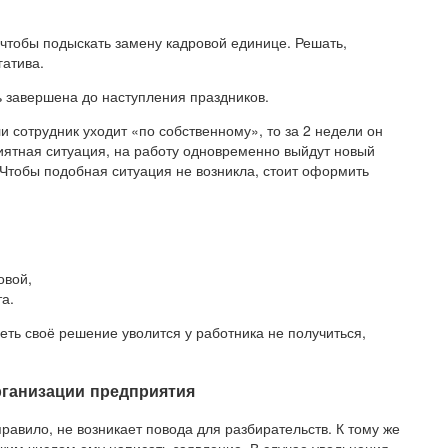
 чтобы подыскать замену кадровой единице. Решать,
гатива.
 завершена до наступления праздников.
и сотрудник уходит «по собственному», то за 2 недели он
иятная ситуация, на работу одновременно выйдут новый
 Чтобы подобная ситуация не возникла, стоит оформить
овой,
а.
ть своё решение уволится у работника не получиться,
рганизации предприятия
равило, не возникает повода для разбирательств. К тому же
каким числом ему написать заявление. В случае увольнения