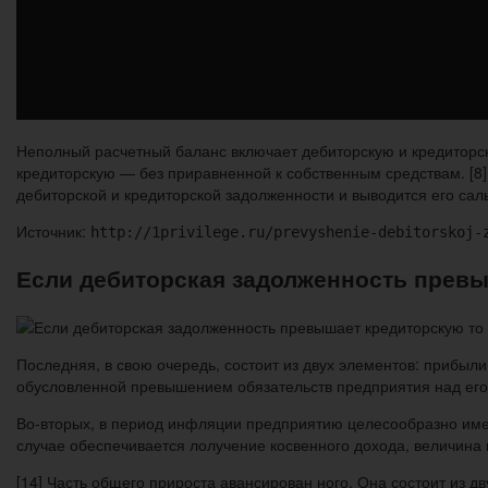
Неполный расчетный баланс включает дебиторскую и кредиторс
кредиторскую — без приравненной к собственным средствам. [8
дебиторской и кредиторской задолженности и выводится его сал
Источник:
http://1privilege.ru/prevyshenie-debitorskoj-
Если дебиторская задолженность превы
Последняя, в свою очередь, состоит из двух элементов: прибы
обусловленной превышением обязательств предприятия над ег
Во-вторых, в период инфляции предприятию целесообразно име
случае обеспечивается лолучение косвенного дохода, величина 
[14] Часть общего прироста авансирован ного. Она состоит из д