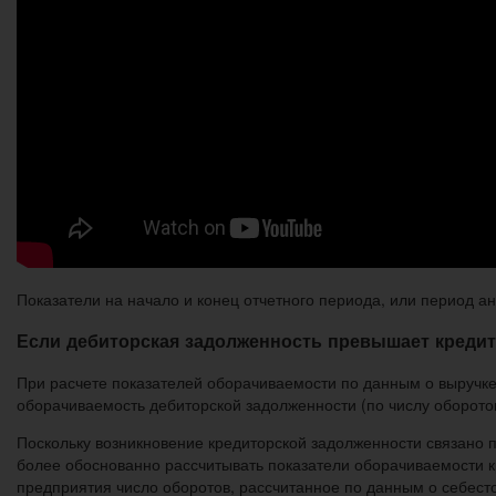
Показатели на начало и конец отчетного периода, или период а
Если дебиторская задолженность превышает кредит
При расчете показателей оборачиваемости по данным о выручке
оборачиваемость дебиторской задолженности (по числу оборотов
Поскольку возникновение кредиторской задолженности связано 
более обоснованно рассчитывать показатели оборачиваемости кр
предприятия число оборотов, рассчитанное по данным о себест