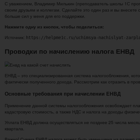
С уважением, Владимир Милькин (преподаватель школы 1С прог
своим друзьям и коллегам. Сделайте это один раз и вы внесете 
больше сил у меня для его поддержки.
Нажмите одну из кнопок, чтобы поделиться:
Источник:
https://helpme1c.ru/uchimsya-nachislyat-zarpl
Проводки по начислению налога ЕНВД
ЕНВД – это специализированная система налогообложения, котор
фактически полученного дохода. Рассмотрим как отразить в про
Основные требования при начислении ЕНВД
Применение данной системы налогообложения освобождает плат
кадастровую стоимость, а также НДС и налога на доходы физич
Уплата ЕНВД должна осуществляться не позднее 25 числа месяц
квартала.
Важно! Сумма ЕНВД налога может быть уменьшена на размер стр