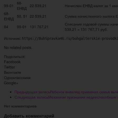
68-
99-01
22 539,21
Начислен ЕНВД налог за 1 ква
ЕНВД
68-
50, 51
22 539,21
Сумма начисленного налога 
ЕНВД
Списание годовой суммы начис
84
99-01
131 767,21
539,21 = 131 767,71 руб.
Источник:
https://BuhSpravka46.ru/buhgalterskie-provodk
No related posts.
Поделиться:
Facebook
Twitter
Вконтакте
Одноклассники
Google+
Предыдущая запись
Ребенок инвалид приемная семья выч
Следующая запись
Механизм признания недееспособным 
Нет комментариев
Добавить комментарий