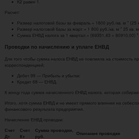
К2 равен 1.
Расчет:
Размер налоговой базы за февраль = 1800 руб./кв. м * (25 кв.
Размер налоговой базы за март = 1 800 руб./кв. м * 25 кв. м 
Сумма ЕНВД налога за 1 квартал = (69351,43 + 80910,00) *
Проводки по начислению и уплате ЕНВД
Для того чтобы сумма налога ЕНВД не повлияла на стоимость п
корреспонденцией:
Дебет 99 — Прибыль и убытки;
Кредит 68 — ЕНВД.
К концу года сумма начисленного ЕНВД налога, которая собира
Итого, хотя сумма ЕНВД и не имеет прямого влияния на себест
финансового результата предприятия.
Начисление ЕНВД проводки:
Счет
Счет
Сумма проводки,
Описание проводки
Дт
Кт
руб.