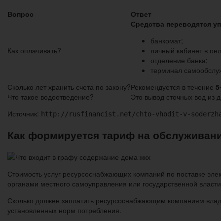
Вопрос
Ответ
Средства переводятся у
банкомат;
Как оплачивать?
личный кабинет в он
отделение банка;
терминал самообслу
Сколько лет хранить счета по закону?
Рекомендуется в течение
5
Что такое водоотведение?
Это вывод сточных вод из 
Источник:
http://rusfinancist.net/chto-vhodit-v-soderzh
Как формируется тариф на обслуживан
Стоимость услуг ресурсоснабжающих компаний по поставке элект
органами местного самоуправления или государственной власти
Сколько должен заплатить ресурсоснабжающим компаниям владе
установленных норм потребления.