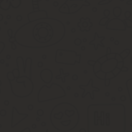
Чаще всего собственники отказываются от уборки лестничных п
этими работами.
Если управляющая компания предоставляет услуги ненадлежащег
тарифы.
При игнорировании просьбы следует обращаться в Роспотребна
жилья в квитанции по оплате ЖКХ: перечень услуг, которые вхо