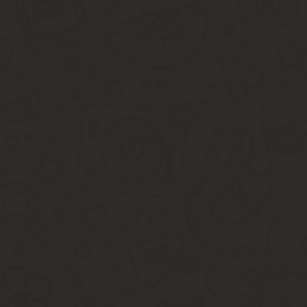
Стоит иметь в виду, что в тарифе предусмотрены расходы на оп
которых может быть совершенно разным.
К сожалению, с учетом постоянно меняющихся законов, нагрузка
Является ли плата за содержание жилья обязательн
Средства на содержание многоквартирного дома входят в список
ст.
158 ЖК РФ, жильцы могут лишь сократить перечень доступных ус
контролировать расходы по некоторым пунктам.
Отказ вступает в силу только после предварительного согласов