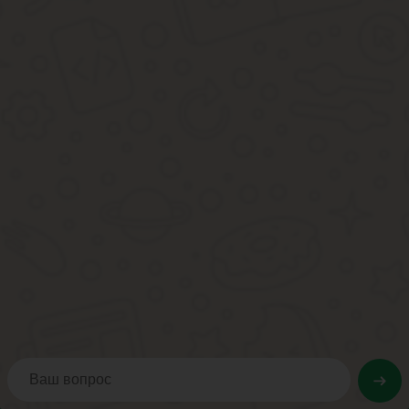
Что входит в содержание жилья многоквартирного д
В соглашении устанавливаются перечень предоставляемых услуг,
ст. 307 гражданского законодательства одна сторона обязана в
Ремонт кровли, водостока, чердака. Очистка от мусора, нал
Работы, направленные на укрепление фасада здания. Удал
Действия по укреплению или установлению указателей с н
Работы по укреплению козырьков, перил, лестниц, крылец;
Текущий ремонт: замена стекол, пружин, дверей, замков, ре
Сезонная антисептическая обработка деревянных деталей
Герметизация щелей, укрепление люков и водосточных узл
Благоустройство придомовой территории: покраска мусорны
Уход за растительностью, расположенной на придомовой 
Сезонные работы. Зимой — уборка снега и наледи с троту
газонов;
Обслуживание коммуникаций (подготовка к отопительному 
Устранение аварий на придомовой территории и внутри д
Обслуживание технических устройств в доме (лифтовое обо
Какие услуги входят в содержание и ремонт жилья п
Полный перечень услуг должен оговариваться представителями