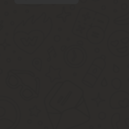
В пункте « жилья» часто указаны и другие услуги, порядок пред
квитанции по оплате ЖКХ (2017 г.).
Вывоз ТБО
Вывоз твердых бытовых отходов представляет собой один из осно
должна указываться отдельной строкой. Существует три возмож
Вывоз ТБО и других видов отходов осуществляется, но жил
она является частью перечня, указанного в договоре.
На собрании собственников было принято решение об отка
и самостоятельно распределили расходы.
Услуга предоставляется УК, но жильцы оплачивают ее отде
подать коллективную жалобу.
Порядок расчета тарифа на ремонт и содержание д
Чтобы точно знать, на что тратятся деньги за ремонт и содерж
Размер ежемесячного платежа зависит от бюджета УК, перечня р
указан в п.