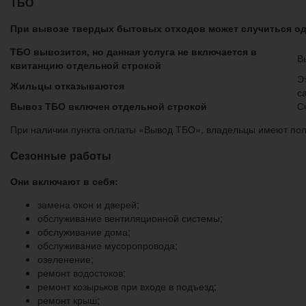
ТБО
При вывозе твердых бытовых отходов может случиться одн
ТБО вывозится, но данная услуга не включается в
В
квитанцию отдельной строкой
Э
Жильцы отказываются
с
Вывоз ТБО включен отдельной строкой
С
При наличии пункта оплаты «Вывод ТБО», владельцы имеют полн
Сезонные работы
Они включают в себя:
замена окон и дверей;
обслуживание вентиляционной системы;
обслуживание дома;
обслуживание мусоропровода;
озеленение;
ремонт водостоков;
ремонт козырьков при входе в подъезд;
ремонт крыш;