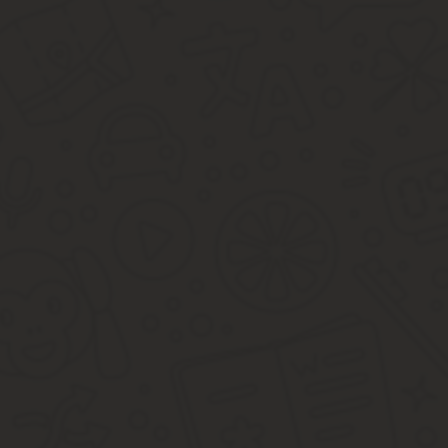
Источник:
https://kvadmetry.ru/kommunalnye/chto-vhodit-
мкд что входит
22.07.2018
Этот перечень является основным, который входит в раздел « 
услуги не всегда выполняют должным образом. У жильцов есть п
будут вынуждены отчитываться за свою работу.
Список услуг обязательно должен находиться в договоре, соста
а дополнительные внесены. Жильцы могут контролировать исполне