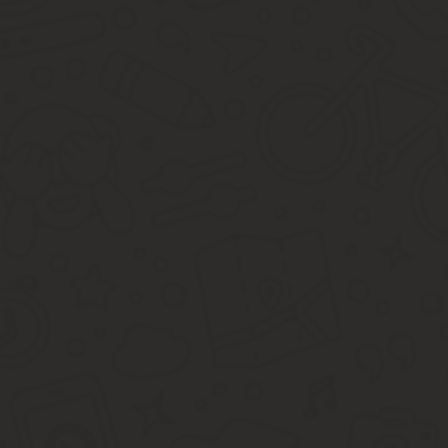
35 Правил, регулирующих порядок содержание жилых поме
платежа имеет следующий вид:
Общий платеж = (Тариф x Sкв) + (N x Sмоп x Sкв / Sобщ), в котор
тариф – официально утвержденная ставка;
Sкв – суммарная площадь всех квартир;N – норматив потр
Sмоп – площадь общественных помещений;
Sобщ – суммарная площадь всех помещений дома.
В эту оплату также входят обязательные платежи за наем жилья
сопутствующие товары. В квитанции не должно быть строки под
или компания, в том случае, если жилье является муниципальны
Из чего состоит плата за ремонт и содержание
Согласно информации, указанной в постановлениях 491 и 290, с
присутствовать в тарифе.
Любой жилец имеет право ознакомиться с договором, заключенн
указанные выше, либо там может быть подробно изложена суть 
В смете расходов или договоре тариф на общее содержание дол
Если сотрудники службы жилищно-коммунального хозяйств