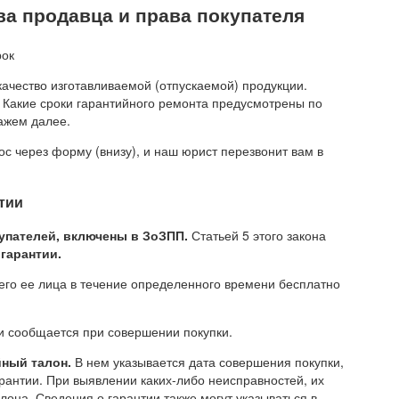
ва продавца и права покупателя
качество изготавливаемой (отпускаемой) продукции.
. Какие сроки гарантийного ремонта предусмотрены по
ажем далее.
ос через форму (внизу), и наш юрист перезвонит вам в
тии
упателей, включены в ЗоЗПП.
Статьей 5 этого закона
гарантии.
его ее лица в течение определенного времени бесплатно
ии сообщается при совершении покупки.
йный талон.
В нем указывается дата совершения покупки,
арантии. При выявлении каких-либо неисправностей, их
лона. Сведения о гарантии также могут указываться в