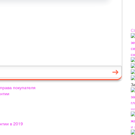
С
З
 права покупателя
антии
н
нтии в 2019
и