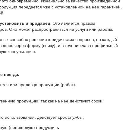
т это одновременно. Изначально за качество произведенной
родукция передается уже с установленной на нее гарантией,
ей.
 установить и продавец.
Это является правом
ров. Оно может распространяться на услуги или работы.
повых способах решения юридических вопросов, но каждый
вопрос через форму (внизу), и в течение часа профильный
ную консультацию.
е всегда.
теля или продавца продукции (работ).
венную продукцию, так как на нее действуют сроки
о использования, действует срок службы.
ную (непищевую) продукцию
.