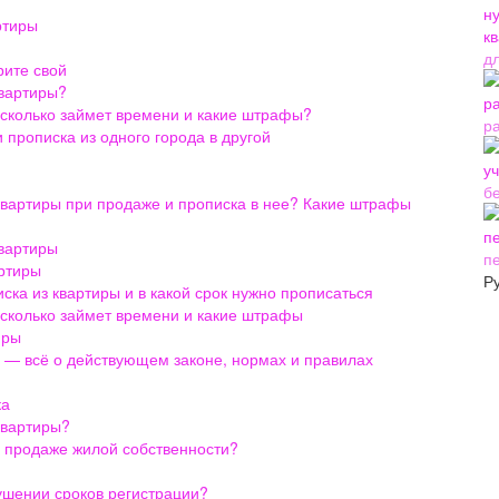
ртиры
д
рите свой
квартиры?
 сколько займет времени и какие штрафы?
р
 прописка из одного города в другой
б
квартиры при продаже и прописка в нее? Какие штрафы
квартиры
п
артиры
Р
ска из квартиры и в какой срок нужно прописаться
 сколько займет времени и какие штрафы
иры
я — всё о действующем законе, нормах и правилах
ка
квартиры?
 продаже жилой собственности?
шении сроков регистрации?