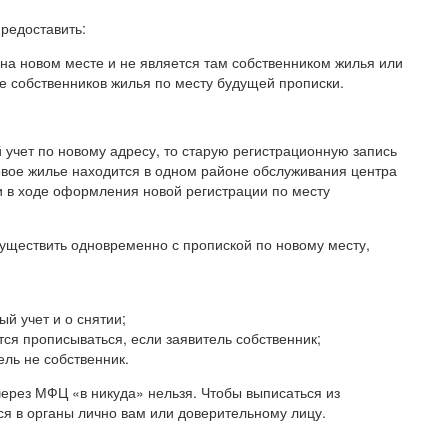
редоставить:
 на новом месте и не является там собственником жилья или
е собственников жилья по месту будущей прописки.
 учет по новому адресу, то старую регистрационную запись
новое жилье находится в одном районе обслуживания центра
и в ходе оформления новой регистрации по месту
осуществить одновременно с пропиской по новому месту,
ый учет и о снятии;
тся прописываться, если заявитель собственник;
ель не собственник.
ерез МФЦ «в никуда» нельзя. Чтобы выписаться из
ся в органы лично вам или доверительному лицу.