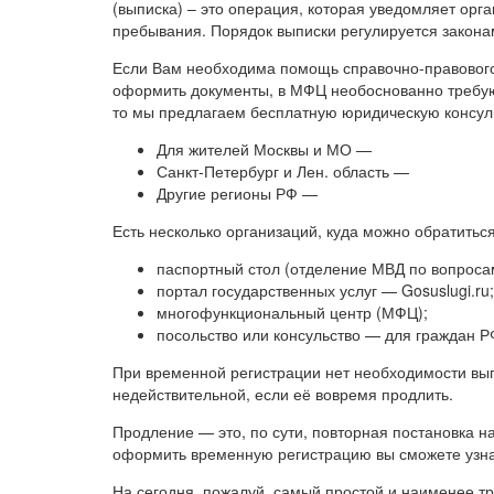
(выписка) – это операция, которая уведомляет орг
пребывания. Порядок выписки регулируется закона
Если Вам необходима помощь справочно-правового 
оформить документы, в МФЦ необоснованно требуют
то мы предлагаем бесплатную юридическую консул
Для жителей Москвы и МО —
Санкт-Петербург и Лен. область —
Другие регионы РФ —
Есть несколько организаций, куда можно обратиться
паспортный стол (отделение МВД по вопроса
портал государственных услуг — Gosuslugi.ru;
многофункциональный центр (МФЦ);
посольство или консульство — для граждан 
При временной регистрации нет необходимости выпи
недействительной, если её вовремя продлить.
Продление — это, по сути, повторная постановка н
оформить временную регистрацию вы сможете узнат
На сегодня, пожалуй, самый простой и наименее тр