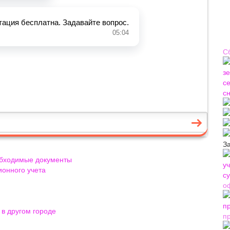
С
З
обходимые документы
ионного учета
о
в другом городе
п