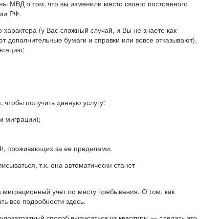
аны МВД о том, что вы изменили место своего постоянного
ми РФ.
характера (у Вас сложный случай, и Вы не знаете как
 дополнительные бумаги и справки или вовсе отказывают),
ьтацию:
, чтобы получить данную услугу:
м миграции);
РФ, проживающих за ее пределами.
сываться, т.к. она автоматически станет
а миграционный учет по месту пребывания. О том, как
ь все подробности здесь.
удозатратный способ выписаться из квартиры — сделать это