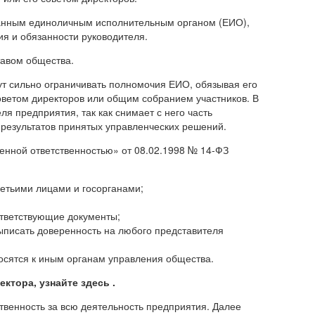
ранным единоличным исполнительным органом (ЕИО),
я и обязанности руководителя.
тавом общества.
ут сильно ограничивать полномочия ЕИО, обязывая его
советом директоров или общим собранием участников. В
я предприятия, так как снимает с него часть
 результатов принятых управленческих решений.
иченной ответственностью» от 08.02.1998 № 14-ФЗ
етьими лицами и госорганами;
тветствующие документы;
выписать доверенность на любого представителя
осятся к иным органам управления общества.
ктора, узнайте здесь .
твенность за всю деятельность предприятия. Далее