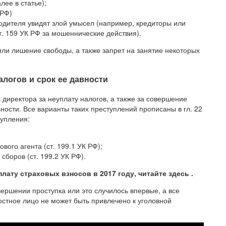
ее в статье);
 РФ)
водителя увидят злой умысел (например, кредиторы или
т. 159 УК РФ за мошеннические действия).
или лишение свободы, а также запрет на занятие некоторых
алогов и срок ее давности
 директора за неуплату налогов, а также за совершение
ости. Все варианты таких преступлений прописаны в гл. 22
тупления:
вого агента (ст. 199.1 УК РФ);
сборов (ст. 199.2 УК РФ).
лату страховых взносов в 2017 году, читайте здесь .
ершении проступка или это случилось впервые, а все
остное лицо не может быть привлечено к уголовной