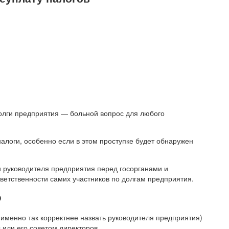
олги предприятия — больной вопрос для любого
логи, особенно если в этом проступке будет обнаружен
и руководителя предприятия перед госорганами и
ветственности самих участников по долгам предприятия.
О
именно так корректнее назвать руководителя предприятия)
или его советом директоров.