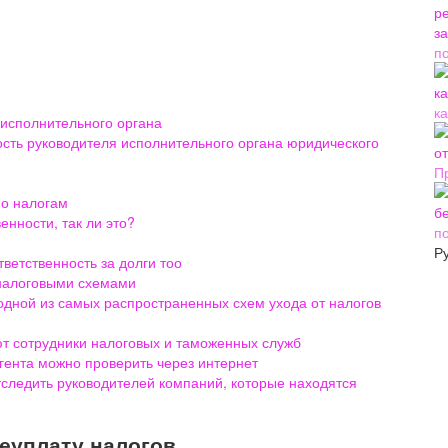
п
ка
 исполнительного органа
ость руководителя исполнительного органа юридического
П
по налогам
енности, так ли это?
п
Р
ветственность за долги тоо
 налоговыми схемами
дной из самых распространенных схем ухода от налогов
ют сотрудники налоговых и таможенных служб
гента можно проверить через интернет
следить руководителей компаний, которые находятся
неуплату налогов