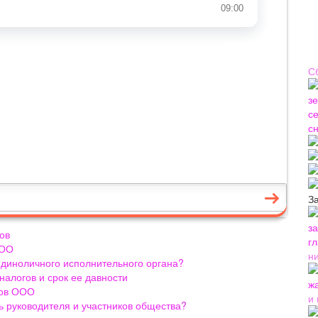
С
З
ов
ООО
н
 единоличного исполнительного органа?
налогов и срок ее давности
ков ООО
и
ь руководителя и участников общества?