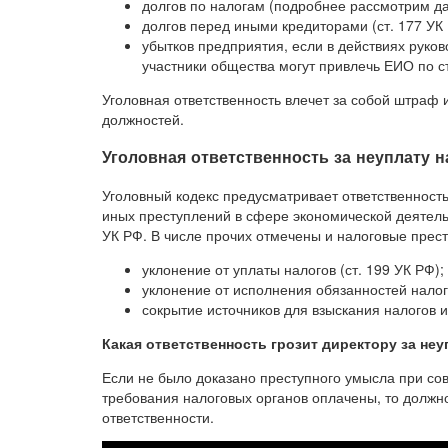
долгов по налогам (подробнее рассмотрим дал
долгов перед иными кредиторами (ст. 177 УК
убытков предприятия, если в действиях руко
участники общества могут привлечь ЕИО по с
Уголовная ответственность влечет за собой штраф 
должностей.
Уголовная ответственность за неуплату н
Уголовный кодекс предусматривает ответственность
иных преступлений в сфере экономической деятельн
УК РФ. В числе прочих отмечены и налоговые прес
уклонение от уплаты налогов (ст. 199 УК РФ);
уклонение от исполнения обязанностей налого
сокрытие источников для взыскания налогов и 
Какая ответственность грозит директору за неуп
Если не было доказано преступного умысла при сов
требования налоговых органов оплачены, то должн
ответственности.