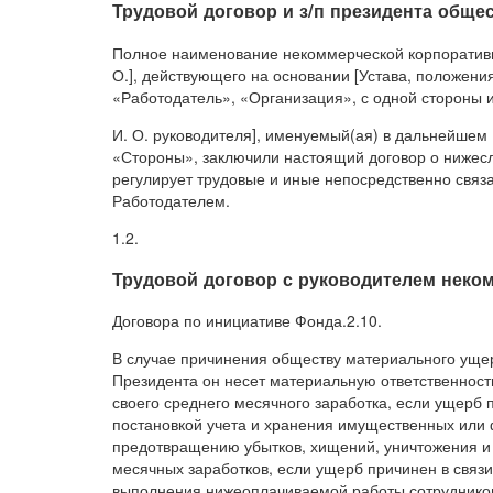
Трудовой договор и з/п президента обще
Полное наименование некоммерческой корпоративно
О.], действующего на основании [Устава, положен
«Работодатель», «Организация», с одной стороны и
И. О. руководителя], именуемый(ая) в дальнейшем 
«Стороны», заключили настоящий договор о нижес
регулирует трудовые и иные непосредственно свя
Работодателем.
1.2.
Трудовой договор с руководителем неко
Договора по инициативе Фонда.2.10.
В случае причинения обществу материального ущер
Президента он несет материальную ответственност
своего среднего месячного заработка, если ущер
постановкой учета и хранения имущественных или
предотвращению убытков, хищений, уничтожения и 
месячных заработков, если ущерб причинен в связи
выполнения нижеоплачиваемой работы сотруднико