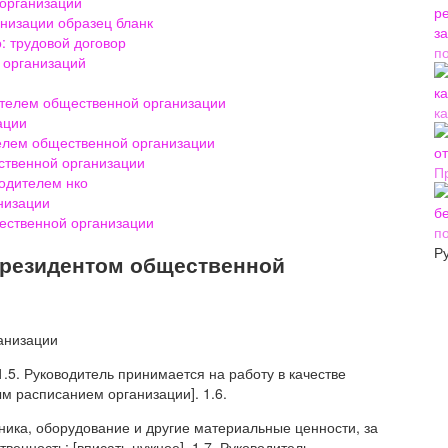
 организации
анизации образец бланк
: трудовой договор
п
 организаций
ителем общественной организации
ка
ации
телем общественной организации
ственной организации
П
водителем нко
низации
ественной организации
п
Р
президентом общественной
1.5. Руководитель принимается на работу в качестве
м расписанием организации]. 1.6.
ика, оборудование и другие материальные ценности, за
венность: [вписать нужное]. 1.7. Руководитель