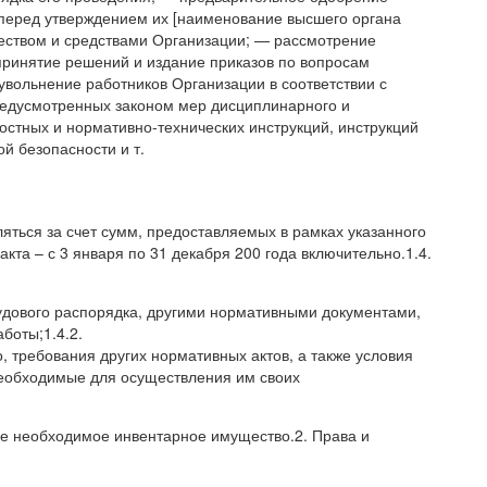
а перед утверждением их [наименование высшего органа
ством и средствами Организации; — рассмотрение
принятие решений и издание приказов по вопросам
увольнение работников Организации в соответствии с
редусмотренных законом мер дисциплинарного и
остных и нормативно-технических инструкций, инструкций
й безопасности и т.
яться за счет сумм, предоставляемых в рамках указанного
акта – с 3 января по 31 декабря 200 года включительно.1.4.
удового распорядка, другими нормативными документами,
боты;1.4.2.
 требования других нормативных актов, а также условия
 необходимые для осуществления им своих
ие необходимое инвентарное имущество.2. Права и