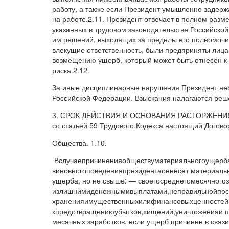
работу, а также если Президент умышленно задерж
на работе.2.11. Президент отвечает в полном разме
указанных в трудовом законодательстве Российской
им решений, выходящих за пределы его полномочий.
влекущие ответственность, были предприняты лица
возмещению ущерб, который может быть отнесен к 
риска.2.12.
За иные дисциплинарные нарушения Президент несе
Российской Федерации. Взыскания налагаются реше
3. СРОК ДЕЙСТВИЯ И ОСНОВАНИЯ РАСТОРЖЕНИЯ ДО
со статьей 59 Трудового Кодекса настоящий Договор з
Общества. 1.10.
Вслучаепричиненияобществуматериальногоущербав
виновногоповеденияпрезидентаоннесет материальн
ущерба, но не свыше: — своегосреднегомесячного
излишнимиденежнымивыплатами,неправильнойпос
храненияимущественныхилифинансовыхценностей,
кпредотвращениюубытков,хищений,уничтоженияи по
месячных заработков, если ущерб причинен в связи