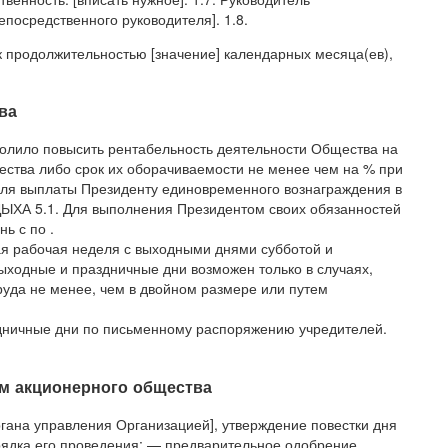
епосредственного руководителя]. 1.8.
 продолжительностью [значение] календарных месяца(ев),
ва
волило повысить рентабельность деятельности Общества на
ства либо срок их оборачиваемости не менее чем на % при
ля выплаты Президенту единовременного вознаграждения в
ХА 5.1. Для выполнения Президентом своих обязанностей
ь с по .
ая рабочая неделя с выходными днями субботой и
выходные и праздничные дни возможен только в случаях,
руда не менее, чем в двойном размере или путем
здничные дни по письменному распоряжению учредителей.
ом акционерного общества
гана управления Организацией], утверждение повестки дня
рядка его проведения; — предварительное одобрение