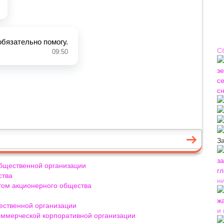
С
З
общественной организации
ства
н
нтом акционерного общества
щественной организации
и
оммерческой корпоративной организации