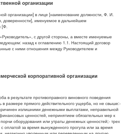
ственной организации
й организации] в лице [наименование должности, Ф. И.
ия, доверенности], именуемое в дальнейшем
 [Ф.
«Руководитель», с другой стороны, а вместе именуемые
ледующем: назад к оглавлению 1.1. Настоящий договор
занные с ними отношения между Руководителем и
ммерческой корпоративной организации
ба в результате противоправного виновного поведения
ь в размере прямого действительного ущерба, но не свыше:-
б причинен излишними денежными выплатами, неправильной
 финансовых ценностей, непринятием обязательных мер к
порчи оборудования или утраты денежных ценностей;- трех
 с оплатой за время вынужденного прогула или за время
м, незаконно уволенным или переведенным на другую