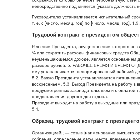
непосредственно подчиняется [указать должность н
Руководителю устанавливается испытательный срок
т. е. с [число, месяц, год] по [число, месяц, год]. 1.9.
Трудовой контракт с президентом общест
Решение Президента, осуществление которого поз
% или сократить расходы финансовых средств Обще
неуменьшающемся доходе, является основанием д
размере рублей. 5. РАБОЧЕЕ ВРЕМЯ И ВРЕМЯ ОТДЫ
ему устанавливается ненормированный рабочий ден
5.2. Важно Президенту устанавливается пятидневн
воскресеньем. 5.3. Выход Президента на работу в 
предусмотренных законодательством и с оплатой т
предоставления другого дня отдыха.
Президент выходит на работу в выходные или пра
5.4.
Образец. трудовой контракт с президент
Организацией]; — созыв [наименование высшего ор
собрания, определение даты, места, времени и по