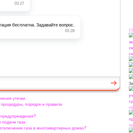
С
З
анения утечки
е процедуры, порядок и правила
о
з предупреждения?
я подачи газа
п
отключение газа в многоквартирных домах?