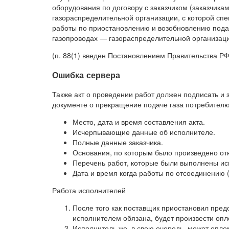
оборудования по договору с заказчиком (заказчика
газораспределительной организации, с которой сп
работы по приостановлению и возобновлению подач
газопроводах — газораспределительной организац
(п. 88(1) введен Постановлением Правительства РФ 
Ошибка сервера
Также акт о проведении работ должен подписать и 
документе о прекращение подаче газа потребител
Место, дата и время составления акта.
Исчерпывающие данные об исполнителе.
Полные данные заказчика.
Основания, по которым было произведено от
Перечень работ, которые были выполнены ис
Дата и время когда работы по отсоединению
Работа исполнителей
После того как поставщик приостановил пред
исполнителем обязана, будет произвести оп
Исполнитель же, в свою очередь, может оплом