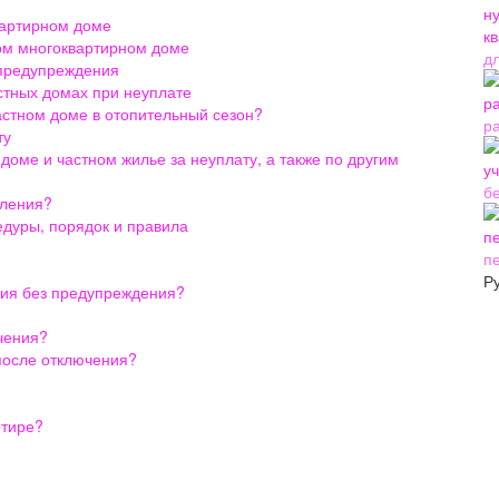
квартирном доме
ром многоквартирном доме
д
 предупреждения
стных домах при неуплате
частном доме в отопительный сезон?
р
ту
доме и частном жилье за неуплату, а также по другим
б
мления?
едуры, порядок и правила
п
Р
ия без предупреждения?
чения?
после отключения?
ртире?