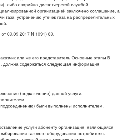
ми), либо аварийно-диспетчерской службой
ециализированной организацией заключено соглашение, а
и газа, устранению утечек газа на распределительных
ией.
от 09.09.2017 N 1091) 89.
заказчик или же его представитель.Основные этапы В
ю, должна содержаться следующая информация:
ключение (подключение) данной услуги.
полнителем.
 (подсоединению) были выполнены исполнителем.
оставление услуги абоненту организация, являющаяся
ломбирование газового оборудования потребителя.
бировать газовый котел, газовую плитку.