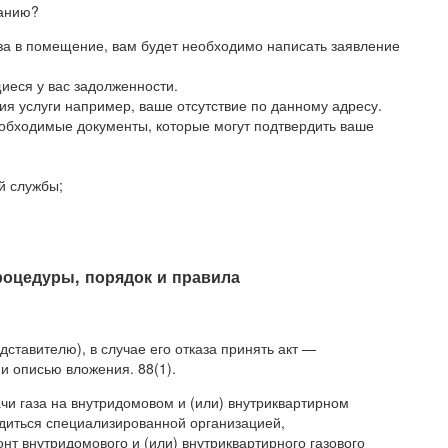
ланию?
газа в помещение, вам будет необходимо написать заявление
иеся у вас задолженности.
ия услуги например, ваше отсутствие по данному адресу.
обходимые документы, которые могут подтвердить ваше
й службы;
процедуры, порядок и правила
дставителю), в случае его отказа принять акт —
и описью вложения. 88(1).
и газа на внутридомовом и (или) внутриквартирном
диться специализированной организацией,
т внутридомового и (или) внутриквартирного газового