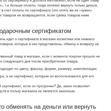
ь по сертификату и доплата нал/безнал, если ни один товар
, т.е больше оплаты, тогда логично вернуть только деньги,
 в счет оплаты по сертификату (это опять же из «чужих»
 товаром не возвращается, если сумма товаров ниже
 подарочным сертификатом
ечь идет о сертификате в магазин косметики или нижнего
товаров, которые в них представлены, обмену и возврату не
венный товар в магазин, если с момента покупки прошло не
 со следующего дня после приобретения товара.
подходит по цвету, фасону, форме, размеру, комплектации.
ра, а не сертификат, которым он воспользовался для его
 сертификат, если он просрочен? Да, закон позволяет
дств в пользу магазина не является законным,
го обменять на деньги или вернуть