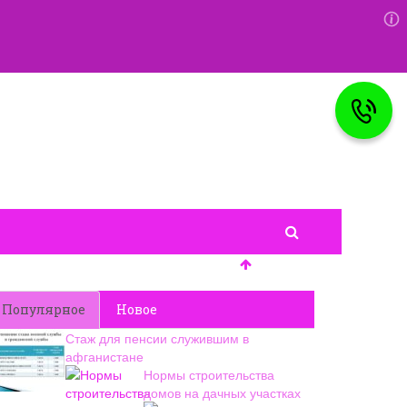
Популярное
Новое
Стаж для пенсии служившим в
афганистане
Нормы строительства
домов на дачных участках