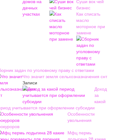
Суши вок чей
бизнес
Как списать
масло
моторное при
замене
борник задач по уголовному праву с ответами
Что значит земля сельхозназначения снт
Записи
Доход
за
какой
ериод учитывается при оформлении субсидии
Особенности
увольнения
рокуроров
Мфц пермь
лодыгина 28 какие