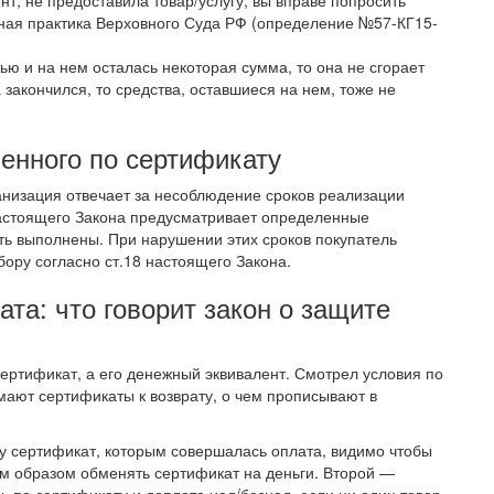
нт, не предоставила товар/услугу, вы вправе попросить
бная практика Верховного Суда РФ (определение №57-КГ15-
ью и на нем осталась некоторая сумма, то она не сгорает
 закончился, то средства, оставшиеся на нем, тоже не
ленного по сертификату
низация отвечает за несоблюдение сроков реализации
настоящего Закона предусматривает определенные
ть выполнены. При нарушении этих сроков покупатель
ору согласно ст.18 настоящего Закона.
та: что говорит закон о защите
сертификат, а его денежный эквивалент. Смотрел условия по
ают сертификаты к возврату, о чем прописывают в
у сертификат, которым совершалась оплата, видимо чтобы
им образом обменять сертификат на деньги. Второй —