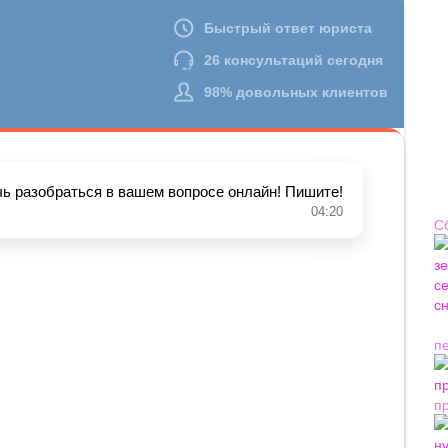
С
п
п