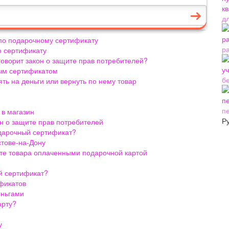
д
 по подарочному сертификату
р
о сертификату
говорит закон о защите прав потребителей?
ным сертификатом
б
ть на деньги или вернуть по нему товар
п
 в магазин
Р
он о защите прав потребителей
одарочный сертификат?
стове-на-Дону
те товара оплаченными подарочной картой
й сертификат?
ификатов
еньгами
арту?
у