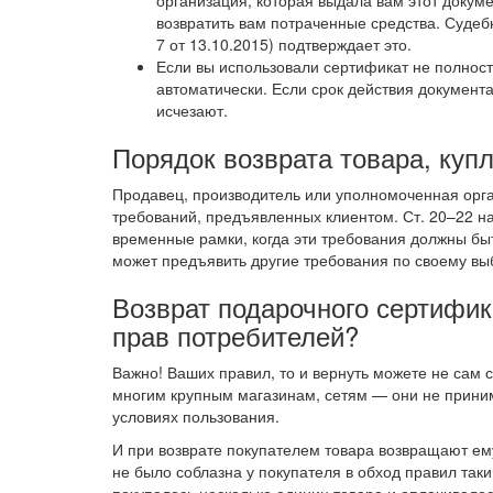
организация, которая выдала вам этот докуме
возвратить вам потраченные средства. Суде
7 от 13.10.2015) подтверждает это.
Если вы использовали сертификат не полност
автоматически. Если срок действия документа
исчезают.
Порядок возврата товара, куп
Продавец, производитель или уполномоченная орга
требований, предъявленных клиентом. Ст. 20–22 
временные рамки, когда эти требования должны бы
может предъявить другие требования по своему выб
Возврат подарочного сертифика
прав потребителей?
Важно! Ваших правил, то и вернуть можете не сам 
многим крупным магазинам, сетям — они не приним
условиях пользования.
И при возврате покупателем товара возвращают ем
не было соблазна у покупателя в обход правил так