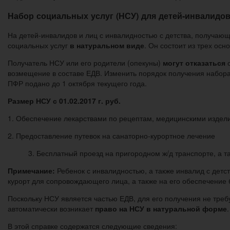
Набор социальных услуг (НСУ) для детей-инвалидо
На детей-инвалидов и лиц с инвалидностью с детства, получаю
социальных услуг
в натуральном виде
. Он состоит из трех ос
Получатель НСУ или его родители (опекуны)
могут отказаться
о
возмещение в составе ЕДВ. Изменить порядок получения набор
ПФР подано до 1 октября текущего года.
Размер НСУ с 01.02.2017 г. руб.
1. Обеспечение лекарствами по рецептам, медицинскими издел
2. Предоставление путевок на санаторно-курортное лечение
3. Бесплатный проезд на пригородном ж/д транспорте, а 
Примечание:
Ребенок с инвалидностью, а также инвалид с детст
курорт для сопровождающего лица, а также на его обеспечение 
Поскольку НСУ является частью ЕДВ, для его получения не треб
автоматически возникает
право на НСУ в натуральной форме
В этой справке содержатся следующие сведения: