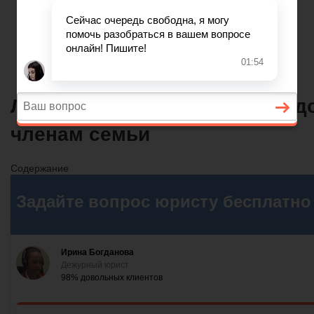
Главная
Финансовое дело
Банковское дело
Вопросы и ответы
Льгота за электричество пред
членам семьи
Содержание