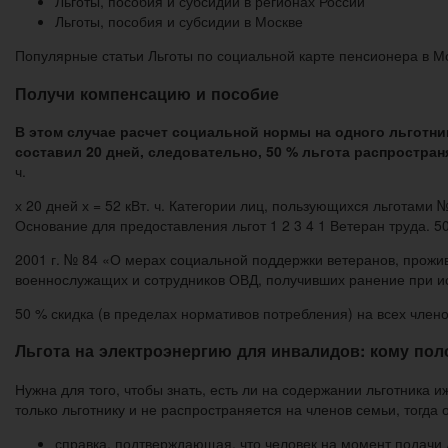
Льготы, пособия и субсидии в регионах России
Льготы, пособия и субсидии в Москве
Популярные статьи Льготы по социальной карте пенсионера в М
Получи компенсацию и пособие
В этом случае расчет социальной нормы на одного льготника
составил 20 дней, следовательно, 50 % льгота распространя
ч.
х 20 дней х = 52 кВт. ч. Категории лиц, пользующихся льготами
Основание для предоставления льгот 1 2 3 4 1 Ветеран труда. 50
2001 г. № 84 «О мерах социальной поддержки ветеранов, прожи
военнослужащих и сотрудников ОВД, получивших ранение при и
50 % скидка (в пределах нормативов потребления) на всех члено
Льгота на электроэнергию для инвалидов: кому пол
Нужна для того, чтобы знать, есть ли на содержании льготника и
только льготнику и не распространяется на членов семьи, тогда
справка, подтверждающая, что человек на момент подачи 