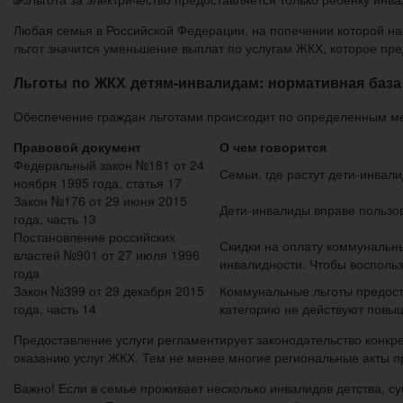
Любая семья в Российской Федерации, на попечении которой на
льгот значится уменьшение выплат по услугам ЖКХ, которое пре
Льготы по ЖКХ детям-инвалидам: нормативная база
Обеспечение граждан льготами происходит по определенным ме
Правовой документ
О чем говорится
Федеральный закон №181 от 24
Семьи, где растут дети-инвал
ноября 1995 года, статья 17
Закон №176 от 29 июня 2015
Дети-инвалиды вправе пользо
года, часть 13
Постановление российских
Скидки на оплату коммунальн
властей №901 от 27 июля 1996
инвалидности. Чтобы воспольз
года
Закон №399 от 29 декабря 2015
Коммунальные льготы предоста
года, часть 14
категорию не действуют пов
Предоставление услуги регламентирует законодательство конкр
оказанию услуг ЖКХ. Тем не менее многие региональные акты п
Важно! Если в семье проживает несколько инвалидов детства, с