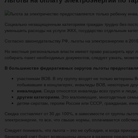
Социально незащищенным категориям граждан трудно без посто
уменьшить расходы на услуги ЖКХ, государство отдельным кате
Согласно законодательству РФ, льготы на электроэнергию в 201
Но местные региональные власти имеют право расширять круг лиц
собирать пакет необходимых документов, следует узнать, можете
В большинстве федеративных округов льготы предоставл
участникам ВОВ. В эту группу входят не только ветераны 
побывавшие в концлагерях, инвалиды ВОВ, некоторые друг
инвалидам.
Сюда относятся инвалиды всех групп и люди,
другим категориям.
Это малоимущие, многодетные семьи,
детям-сиротам, героям России или СССР, гражданам, им
Скидка составляет от 30 до 100%, в зависимости от группы льг
электроэнергии, то все, что свыше нормы, оплачивается собств
Следует понимать, что льгота – это не субсидия, и когда прихо
банковский счет будут возвращены деньги в размере предоставл