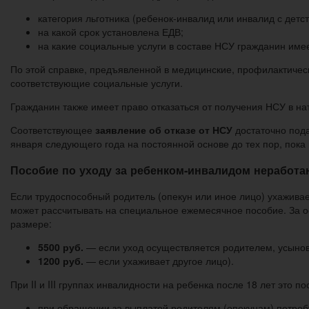
категория льготника (ребенок-инвалид или инвалид с детст
на какой срок установлена ЕДВ;
на какие социальные услуги в составе НСУ гражданин имее
По этой справке, предъявленной в медицинские, профилактичес
соответствующие социальные услуги.
Гражданин также имеет право отказаться от получения НСУ в на
Соответствующее
заявление об отказе от НСУ
достаточно пода
января следующего года на постоянной основе до тех пор, пока
Пособие по уходу за ребенком-инвалидом неработ
Если трудоспособный родитель (опекун или иное лицо) ухаживае
может рассчитывать на специальное ежемесячное пособие. За ос
размере:
5500 руб.
— если уход осуществляется родителем, усыно
1200 руб.
— если ухаживает другое лицо).
При II и III группах инвалидности на ребенка после 18 лет это п
при обращении за выплатой родителям (опекунам) потребу