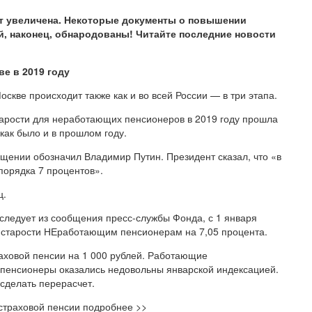
ет увеличена. Некоторые документы о повышении
й, наконец, обнародованы! Читайте последние новости
ве в 2019 году
скве происходит также как и во всей России — в три этапа.
старости для неработающих пенсионеров в 2019 году прошла
 как было и в прошлом году.
ении обозначил Владимир Путин. Президент сказал, что «в
порядка 7 процентов».
ц.
следует из сообщения пресс-службы Фонда, с 1 января
о старости НЕработающим пенсионерам на 7,05 процента.
раховой пенсии на 1 000 рублей. Работающие
 пенсионеры оказались недовольны январской индексацией.
сделать перерасчет.
 страховой пенсии подробнее >>