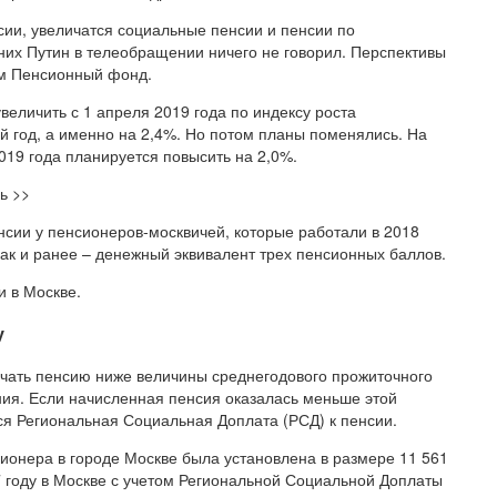
оссии, увеличатся социальные пенсии и пенсии по
их Путин в телеобращении ничего не говорил. Перспективы
ам Пенсионный фонд.
еличить с 1 апреля 2019 года по индексу роста
 год, а именно на 2,4%. Но потом планы поменялись. На
019 года планируется повысить на 2,0%.
ь >>
енсии у пенсионеров-москвичей, которые работали в 2018
как и ранее – денежный эквивалент трех пенсионных баллов.
 в Москве.
у
лучать пенсию ниже величины среднегодового прожиточного
ия. Если начисленная пенсия оказалась меньше этой
ся Региональная Социальная Доплата (РСД) к пенсии.
ионера в городе Москве была установлена в размере 11 561
 году в Москве с учетом Региональной Социальной Доплаты