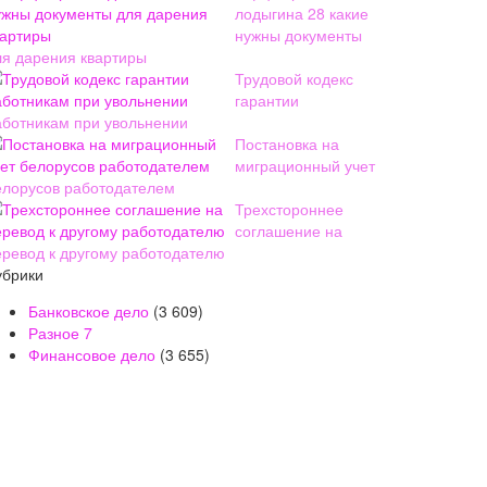
лодыгина 28 какие
нужны документы
ля дарения квартиры
Трудовой кодекс
гарантии
аботникам при увольнении
Постановка на
миграционный учет
елорусов работодателем
Трехстороннее
соглашение на
еревод к другому работодателю
убрики
Банковское дело
(3 609)
Разное
7
Финансовое дело
(3 655)