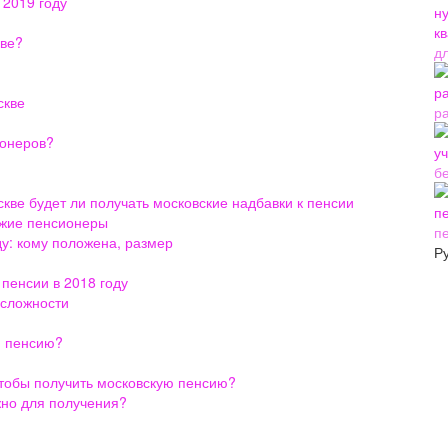
 2019 году
оскве?
д
скве
р
ионеров?
б
ве будет ли получать московские надбавки к пенсии
зжие пенсионеры
п
ду: кому положена, размер
Р
 пенсии в 2018 году
 сложности
ю пенсию?
тобы получить московскую пенсию?
жно для получения?