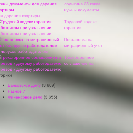
лодыгина 28 какие
нужны документы
ля дарения квартиры
Трудовой кодекс
гарантии
аботникам при увольнении
Постановка на
миграционный учет
елорусов работодателем
Трехстороннее
соглашение на
еревод к другому работодателю
убрики
Банковское дело
(3 609)
Разное
7
Финансовое дело
(3 655)