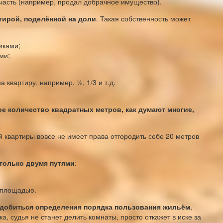
 часть (например, продал добрачное имущество).
тирой, поделённой на доли
. Такая собственность может
иками;
ми;
 квартиру, например, ½, 1/3 и т.д.
е количество квадратных метров, как думают многие,
 квартиры вовсе не имеет права отгородить себе 20 метров
 только двумя путями
:
лплощадью.
о добиться определения порядка пользования жильём
,
, судья не станет делить комнаты, просто откажет в иске за