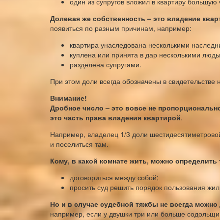
один из супругов вложил в квартиру большую
Долевая же собственность – это владение квар
появиться по разным причинам, например:
квартира унаследована несколькими наследн
куплена или принята в дар несколькими людь
разделена супругами.
При этом доли всегда обозначены в свидетельстве на
Внимание!
Дробное число – это вовсе не пропорционально
это часть права владения квартирой
.
Например, владелец 1/3 доли шестидесятиметровой
и поселиться там.
Кому, в какой комнате жить, можно определить
договориться между собой;
просить суд решить порядок пользования жи
Но и в случае судебной тяжбы не всегда можн
например, если у двушки три или больше содольщика