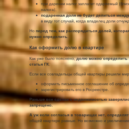
при дарении налог заплатит одаряемый (близк
налога);
подаренная доля не будет делиться между
в виду тот случай, когда владелец доли отчуж
Но
перед тем, как распорядиться долей, котора
нужно определить
.
Как оформить долю в квартире
Как уже было пояснено,
долю можно определить л
статья ГК
.
Если все совладельцы общей квартиры решили миро
оформить письменное соглашение об опреде
зарегистрировать его в Росреестре.
Раньше все сделки с недвижимостью заверялись
запрещено.
А уж если согласья в товарищах нет, определя
общей квартире равные. Но возможно и увеличение 