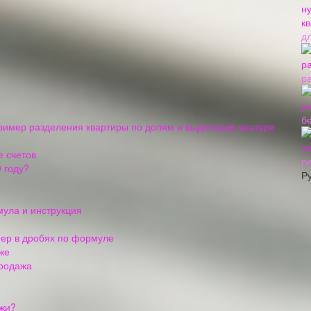
д
р
б
Пример разделения квартиры по долям и выделение внатуре
е счетов
п
 году?
Р
мула и инструкция
мер в дробях по формуле
же
продажа
ажи?