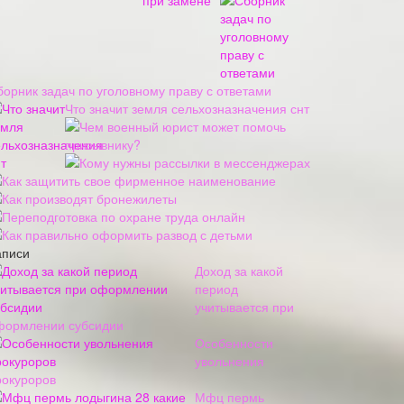
борник задач по уголовному праву с ответами
Что значит земля сельхозназначения снт
Чем военный юрист может помочь
призывнику?
Кому нужны рассылки в мессенджерах
Как защитить свое фирменное наименование
Как производят бронежилеты
Переподготовка по охране труда онлайн
Как правильно оформить развод с детьми
аписи
Доход за какой
период
учитывается при
формлении субсидии
Особенности
увольнения
рокуроров
Мфц пермь