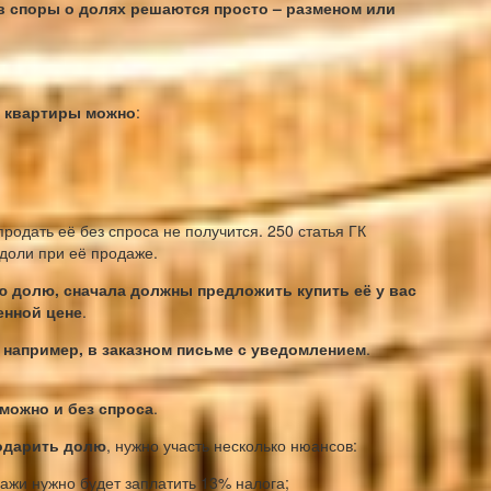
в споры о долях решаются просто – разменом или
ь квартиры можно
:
 продать её без спроса не получится. 250 статья ГК
доли при её продаже.
 долю, сначала должны предложить купить её у вас
енной цене
.
например, в заказном письме с уведомлением
.
можно и без спроса
.
подарить долю
, нужно участь несколько нюансов:
дажи нужно будет заплатить 13% налога;