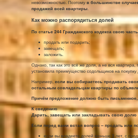
невозможностью. Поэтому
в большинстве случае
продажей всей квартиры
.
Как можно распорядиться долей
По статье 244 Гражданского кодекса свою част
продать или подарить;
завещать;
заложить.
Однако, так как это всё же доля, а не вся квартира,
установила преимущество содольщиков на покупку 
Например,
если вы собираетесь продавать свою
остальным совладельцам квартиры по объявл
Причём предложение должно быть письменное, 
К сведению
Дарить, завещать или закладывать свою долю 
Если перед вами встал вопрос – продать или 
если вы владеете долей меньше 3 лет, с про