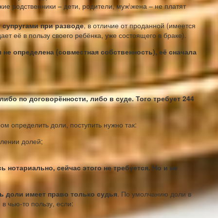
ие родственники – дети, родители, муж\жена – не платят
 супругами при разводе
, в отличие от проданной (имеется
дает её в пользу своего ребёнка, уже состоящего в браке).
я не определена (совместная собственность), её сначала
ибо по договорённости, либо в суде. Того требует 244
м определить доли, поступить нужно так:
лении долей;
 нотариально, сейчас этого не требуется. Но и не
ть доли имеет право только судья
. По умолчанию доли в
в чью-то пользу, если: