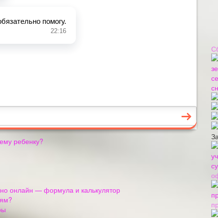
С
З
оему ребенку?
о
ьно онлайн — формула и калькулятор
лям?
п
ры