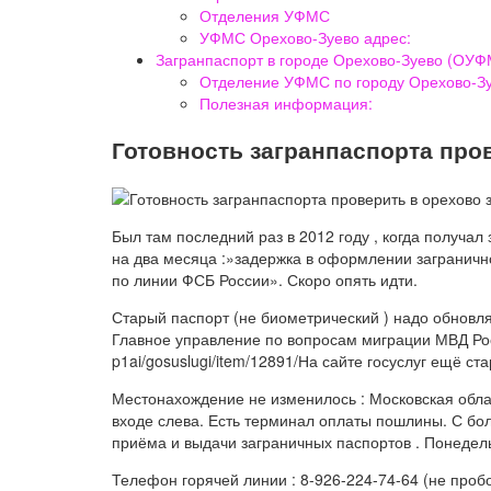
Отделения УФМС
УФМС Орехово-Зуево адрес:
Загранпаспорт в городе Орехово-Зуево (ОУФ
Отделение УФМС по городу Орехово-Зу
Полезная информация:
Готовность загранпаспорта про
Был там последний раз в 2012 году , когда получал
на два месяца :»задержка в оформлении заграничн
по линии ФСБ России». Скоро опять идти.
Старый паспорт (не биометрический ) надо обновля
Главное управление по вопросам миграции МВД Росс
p1ai/gosuslugi/item/12891/На сайте госуслуг ещё 
Местонахождение не изменилось : Московская област
входе слева. Есть терминал оплаты пошлины. С бо
приёма и выдачи заграничных паспортов . Понедель
Телефон горячей линии : 8-926-224-74-64 (не пробов