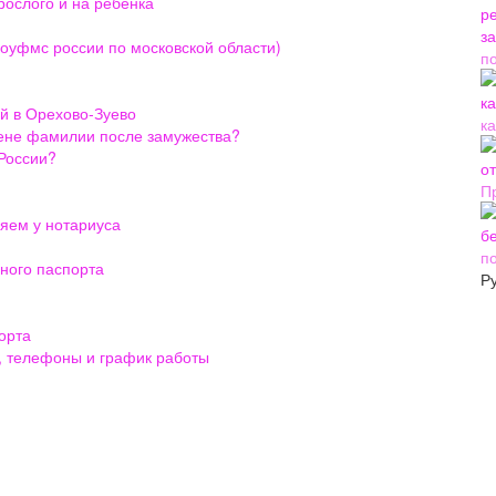
рослого и на ребенка
(оуфмс россии по московской области)
п
й в Орехово-Зуево
ка
мене фамилии после замужества?
 России?
П
ряем у нотариуса
п
ного паспорта
Р
орта
, телефоны и график работы