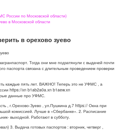
МС России по Московской области)
ево в Московской области
верить в орехово зуево
 загранпаспорт. Тогда они мне подзатянули с выдачей почти
ого паспорта связана с длительным проведением проверки
ть каждые пять лет. ВАЖНО! Теперь это не УФМС , а
ии https://xn b1ab2a0a.xn b1aew.xn
старые данные про УФМС.
ь , г.Орехово-Зуево , ул.Пушкина д.7 https:// Окна при
льшой комиссией. Лучше в «Сбербанке». 2. Расписание
ник- выходной. Работают в субботу.
ал) 3. Выдача готовых паспортов : вторник, четверг ,