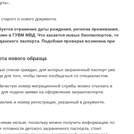
рта».
 старого и нового документа.
буется отражение даты рождения, региона проживания,
анее в ГУВМ МВД. Что касается новых биопаспортов, то
данского паспорта. Подобная проверка возможна при
рта нового образца
е списки граждан, для которых заграничный паспорт уже
и для того, чтобы лично пообщаться со специалистом.
Зачастую номер миграционной службы можно отыскать в
 для подачи заявки на оформление загранпаспорта.
милию и номер регистрации, указанный в документе.
икак нельзя, поскольку можно получить информацию по
 готовности детского заграничного паспорта, стоит
ы осуществить проверку, достаточно будет ввести дату