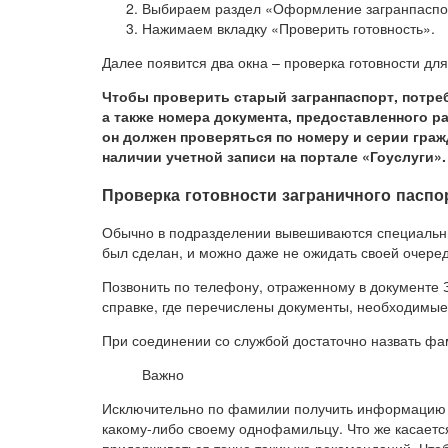
Выбираем раздел «Оформление загранпаспо
Нажимаем вкладку «Проверить готовность».
Далее появится два окна – проверка готовности для
Чтобы проверить старый загранпаспорт, потре
а также номера документа, предоставленного р
он должен проверяться по номеру и серии граж
наличии учетной записи на портале «Гоуслуги».
Проверка готовности заграничного паспо
Обычно в подразделении вывешиваются специальны
был сделан, и можно даже не ожидать своей очеред
Позвонить по телефону, отраженному в документе 
справке, где перечислены документы, необходимые
При соединении со службой достаточно назвать фа
Важно
Исключительно по фамилии получить информацию н
какому-либо своему однофамильцу. Что же касается
придерживаться точно таких же рекомендаций. Чтоб