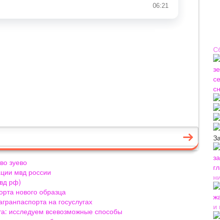
С
З
во зуево
ации мвд россии
н
вд рф)
орта нового образца
агранпаспорта на госуслугах
и
рта: исследуем всевозможные способы